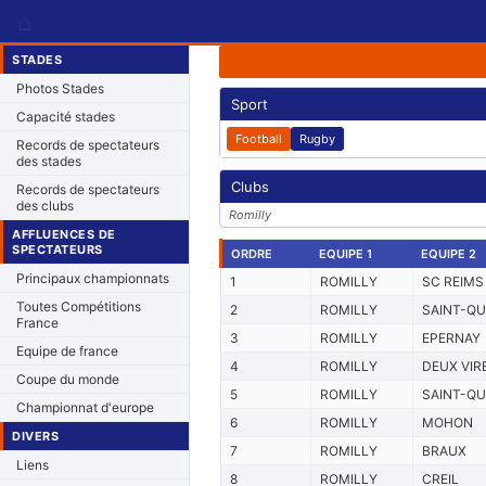
⌂
STADES
Photos Stades
Sport
Capacité stades
Football
Rugby
Records de spectateurs
des stades
Clubs
Records de spectateurs
des clubs
Romilly
AFFLUENCES DE
SPECTATEURS
ORDRE
EQUIPE 1
EQUIPE 2
Principaux championnats
1
ROMILLY
SC REIMS
Toutes Compétitions
2
ROMILLY
SAINT-QU
France
3
ROMILLY
EPERNAY
Equipe de france
4
ROMILLY
DEUX VIR
Coupe du monde
5
ROMILLY
SAINT-QU
Championnat d'europe
6
ROMILLY
MOHON
DIVERS
7
ROMILLY
BRAUX
Liens
8
ROMILLY
CREIL