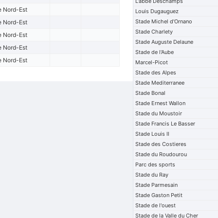
L'abbe Deschamps
e Nord-Est
Louis Dugauguez
Stade Michel d'Ornano
e Nord-Est
Stade Charlety
e Nord-Est
Stade Auguste Delaune
e Nord-Est
Stade de l'Aube
e Nord-Est
Marcel-Picot
Stade des Alpes
Stade Mediterranee
Stade Bonal
Stade Ernest Wallon
Stade du Moustoir
Stade Francis Le Basser
Stade Louis II
Stade des Costieres
Stade du Roudourou
Parc des sports
Stade du Ray
Stade Parmesain
Stade Gaston Petit
Stade de l'ouest
Stade de la Valle du Cher