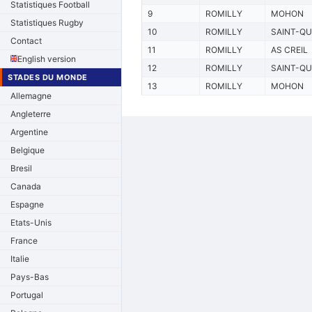
Statistiques Football
9
ROMILLY
MOHON
Statistiques Rugby
10
ROMILLY
SAINT-QU
Contact
11
ROMILLY
AS CREIL
English version
12
ROMILLY
SAINT-QU
STADES DU MONDE
13
ROMILLY
MOHON
Allemagne
Angleterre
Argentine
Belgique
Bresil
Canada
Espagne
Etats-Unis
France
Italie
Pays-Bas
Portugal