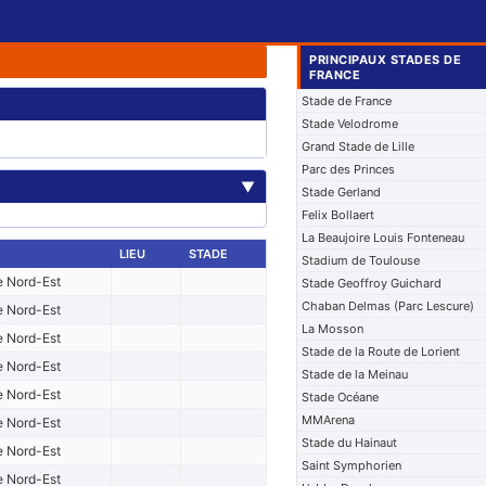
PRINCIPAUX STADES DE
FRANCE
Stade de France
Stade Velodrome
Grand Stade de Lille
Parc des Princes
▼
Stade Gerland
Felix Bollaert
La Beaujoire Louis Fonteneau
LIEU
STADE
Stadium de Toulouse
e Nord-Est
Stade Geoffroy Guichard
Chaban Delmas (Parc Lescure)
e Nord-Est
La Mosson
e Nord-Est
Stade de la Route de Lorient
e Nord-Est
Stade de la Meinau
e Nord-Est
Stade Océane
MMArena
e Nord-Est
Stade du Hainaut
e Nord-Est
Saint Symphorien
e Nord-Est