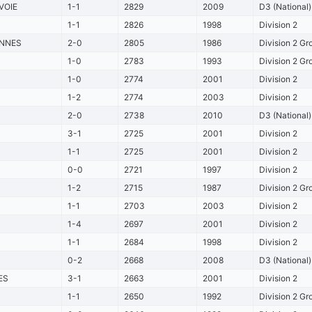
VOIE
1-1
2829
2009
D3 (National)
1-1
2826
1998
Division 2
ENNES
2-0
2805
1986
Division 2 Gr
1-0
2783
1993
Division 2 Gr
1-0
2774
2001
Division 2
1-2
2774
2003
Division 2
2-0
2738
2010
D3 (National)
3-1
2725
2001
Division 2
1-1
2725
2001
Division 2
0-0
2721
1997
Division 2
1-2
2715
1987
Division 2 Gr
1-1
2703
2003
Division 2
1-4
2697
2001
Division 2
1-1
2684
1998
Division 2
0-2
2668
2008
D3 (National)
ES
3-1
2663
2001
Division 2
1-1
2650
1992
Division 2 Gr