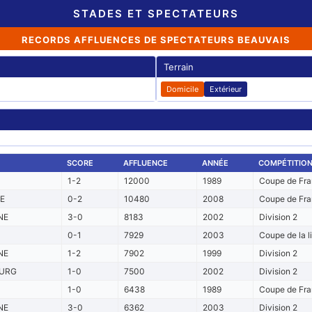
STADES ET SPECTATEURS
RECORDS AFFLUENCES DE SPECTATEURS BEAUVAIS
Terrain
Domicile
Extérieur
SCORE
AFFLUENCE
ANNÉE
COMPÉTITIO
1-2
12000
1989
Coupe de Fra
E
0-2
10480
2008
Coupe de Fra
NE
3-0
8183
2002
Division 2
0-1
7929
2003
Coupe de la l
NE
1-2
7902
1999
Division 2
URG
1-0
7500
2002
Division 2
1-0
6438
1989
Coupe de Fra
NE
3-0
6362
2003
Division 2