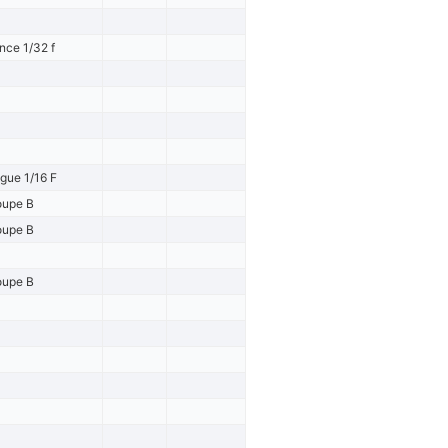
nce 1/32 f
igue 1/16 F
oupe B
oupe B
oupe B