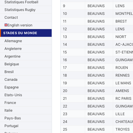
Statistiques Football
9
BEAUVAIS
LENS
Statistiques Rugby
10
BEAUVAIS
MONTPEL
Contact
11
BEAUVAIS
BREST
English version
12
BEAUVAIS
LENS
STADES DU MONDE
13
BEAUVAIS
NIORT
Allemagne
14
BEAUVAIS
AC-AJAC
Angleterre
15
BEAUVAIS
ST-ETIEN
Argentine
16
BEAUVAIS
GUINGAM
Belgique
17
BEAUVAIS
ROUEN
Bresil
18
BEAUVAIS
RENNES
Canada
19
BEAUVAIS
LE MANS
Espagne
20
BEAUVAIS
AMIENS
Etats-Unis
21
BEAUVAIS
RC PARIS
France
22
BEAUVAIS
GUINGAM
Italie
23
BEAUVAIS
LILLE
Pays-Bas
24
BEAUVAIS
CHATEAU
Portugal
25
BEAUVAIS
TROYES