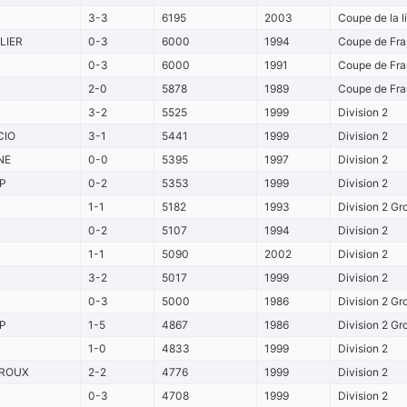
3-3
6195
2003
Coupe de la l
LIER
0-3
6000
1994
Coupe de Fra
0-3
6000
1991
Coupe de Fra
2-0
5878
1989
Coupe de Fra
3-2
5525
1999
Division 2
CIO
3-1
5441
1999
Division 2
NE
0-0
5395
1997
Division 2
P
0-2
5353
1999
Division 2
1-1
5182
1993
Division 2 Gr
0-2
5107
1994
Division 2
1-1
5090
2002
Division 2
3-2
5017
1999
Division 2
0-3
5000
1986
Division 2 Gr
P
1-5
4867
1986
Division 2 Gr
1-0
4833
1999
Division 2
ROUX
2-2
4776
1999
Division 2
0-3
4708
1999
Division 2