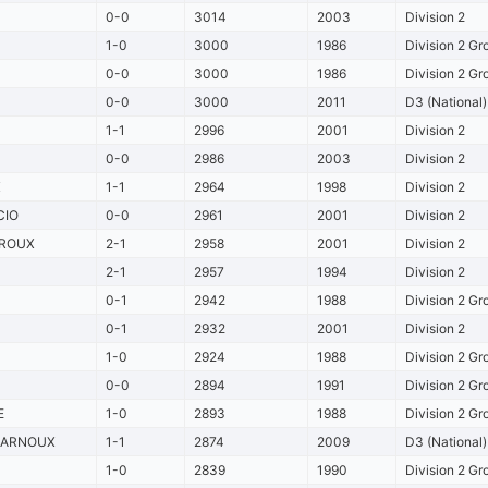
0-0
3014
2003
Division 2
1-0
3000
1986
Division 2 Gr
0-0
3000
1986
Division 2 Gr
0-0
3000
2011
D3 (National)
1-1
2996
2001
Division 2
0-0
2986
2003
Division 2
X
1-1
2964
1998
Division 2
CIO
0-0
2961
2001
Division 2
ROUX
2-1
2958
2001
Division 2
2-1
2957
1994
Division 2
0-1
2942
1988
Division 2 Gr
0-1
2932
2001
Division 2
1-0
2924
1988
Division 2 Gr
0-0
2894
1991
Division 2 Gr
E
1-0
2893
1988
Division 2 Gr
CARNOUX
1-1
2874
2009
D3 (National)
1-0
2839
1990
Division 2 Gr