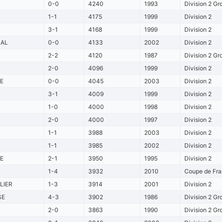
0-0
4240
1993
Division 2 Gr
1-1
4175
1999
Division 2
3-1
4168
1999
Division 2
AL
0-0
4133
2002
Division 2
2-2
4120
1987
Division 2 Gr
2-0
4096
1999
Division 2
E
0-0
4045
2003
Division 2
3-1
4009
1999
Division 2
1-0
4000
1998
Division 2
2-0
4000
1997
Division 2
1-1
3988
2003
Division 2
1-1
3985
2002
Division 2
E
2-1
3950
1995
Division 2
X
1-4
3932
2010
Coupe de Fra
LIER
1-3
3914
2001
Division 2
SE
4-3
3902
1986
Division 2 Gr
2-0
3863
1990
Division 2 Gr