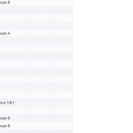
oupe B
oupe A
nce 1/8 f
oupe B
oupe B