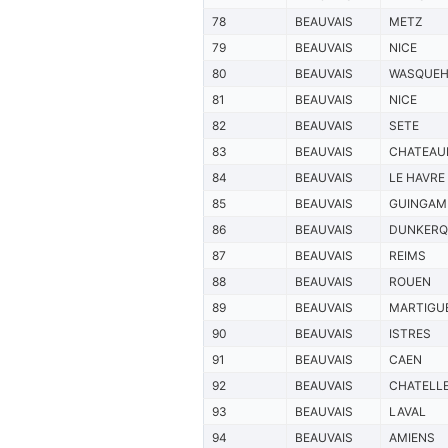
78
BEAUVAIS
METZ
79
BEAUVAIS
NICE
80
BEAUVAIS
WASQUEH
81
BEAUVAIS
NICE
82
BEAUVAIS
SETE
83
BEAUVAIS
CHATEAU
84
BEAUVAIS
LE HAVRE
85
BEAUVAIS
GUINGAM
86
BEAUVAIS
DUNKERQ
87
BEAUVAIS
REIMS
88
BEAUVAIS
ROUEN
89
BEAUVAIS
MARTIGU
90
BEAUVAIS
ISTRES
91
BEAUVAIS
CAEN
92
BEAUVAIS
CHATELL
93
BEAUVAIS
LAVAL
94
BEAUVAIS
AMIENS