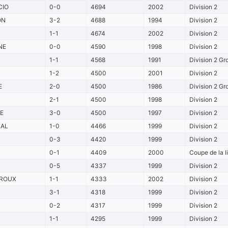
CIO
0-0
4694
2002
Division 2
ON
3-2
4688
1994
Division 2
1-1
4674
2002
Division 2
NE
0-0
4590
1998
Division 2
1-1
4568
1991
Division 2 Gr
X
1-2
4500
2001
Division 2
E
2-0
4500
1986
Division 2 Gr
2-1
4500
1998
Division 2
E
3-0
4500
1997
Division 2
AL
1-0
4466
1999
Division 2
0-3
4420
1999
Division 2
0-1
4409
2000
Coupe de la li
0-5
4337
1999
Division 2
ROUX
1-1
4333
2002
Division 2
3-1
4318
1999
Division 2
0-2
4317
1999
Division 2
1-1
4295
1999
Division 2