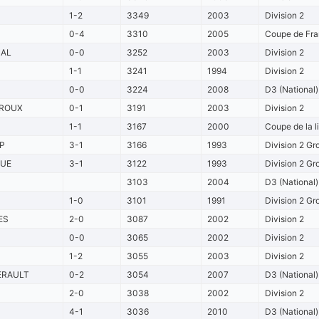
1-2
3349
2003
Division 2
0-4
3310
2005
Coupe de Fra
AL
0-0
3252
2003
Division 2
1-1
3241
1994
Division 2
0-0
3224
2008
D3 (National)
ROUX
0-1
3191
2003
Division 2
1-1
3167
2000
Coupe de la l
P
3-1
3166
1993
Division 2 Gr
UE
3-1
3122
1993
Division 2 Gr
3103
2004
D3 (National)
1-0
3101
1991
Division 2 Gr
ES
2-0
3087
2002
Division 2
0-0
3065
2002
Division 2
1-2
3055
2003
Division 2
ERAULT
0-2
3054
2007
D3 (National)
2-0
3038
2002
Division 2
4-1
3036
2010
D3 (National)