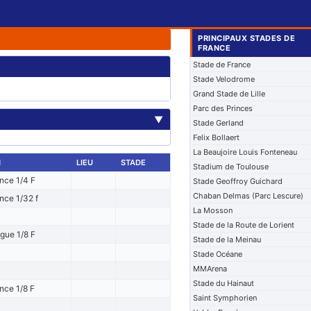
PRINCIPAUX STADES DE
FRANCE
Stade de France
Stade Velodrome
Grand Stade de Lille
Parc des Princes
▼
Stade Gerland
Felix Bollaert
La Beaujoire Louis Fonteneau
N
LIEU
STADE
Stadium de Toulouse
nce 1/4 F
Stade Geoffroy Guichard
Chaban Delmas (Parc Lescure)
nce 1/32 f
La Mosson
Stade de la Route de Lorient
igue 1/8 F
Stade de la Meinau
Stade Océane
MMArena
Stade du Hainaut
nce 1/8 F
Saint Symphorien