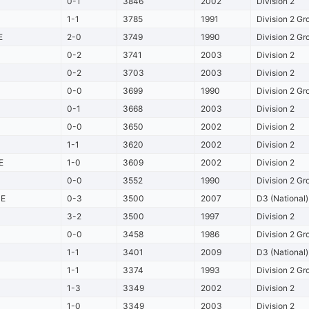
0-1
3846
2002
Division 2
1-1
3785
1991
Division 2 Gr
E
2-0
3749
1990
Division 2 Gr
0-2
3741
2003
Division 2
0-2
3703
2003
Division 2
0-0
3699
1990
Division 2 Gr
0-1
3668
2003
Division 2
0-0
3650
2002
Division 2
1-1
3620
2002
Division 2
E
1-0
3609
2002
Division 2
0-0
3552
1990
Division 2 Gr
E
0-3
3500
2007
D3 (National)
3-2
3500
1997
Division 2
0-0
3458
1986
Division 2 Gr
1-1
3401
2009
D3 (National)
1-1
3374
1993
Division 2 Gr
1-3
3349
2002
Division 2
1-0
3349
2003
Division 2