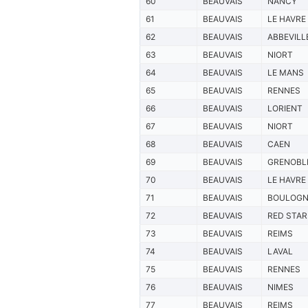
60
BEAUVAIS
NANCY
61
BEAUVAIS
LE HAVRE
62
BEAUVAIS
ABBEVILL
63
BEAUVAIS
NIORT
64
BEAUVAIS
LE MANS
65
BEAUVAIS
RENNES
66
BEAUVAIS
LORIENT
67
BEAUVAIS
NIORT
68
BEAUVAIS
CAEN
69
BEAUVAIS
GRENOBL
70
BEAUVAIS
LE HAVRE
71
BEAUVAIS
BOULOGN
72
BEAUVAIS
RED STAR
73
BEAUVAIS
REIMS
74
BEAUVAIS
LAVAL
75
BEAUVAIS
RENNES
76
BEAUVAIS
NIMES
77
BEAUVAIS
REIMS