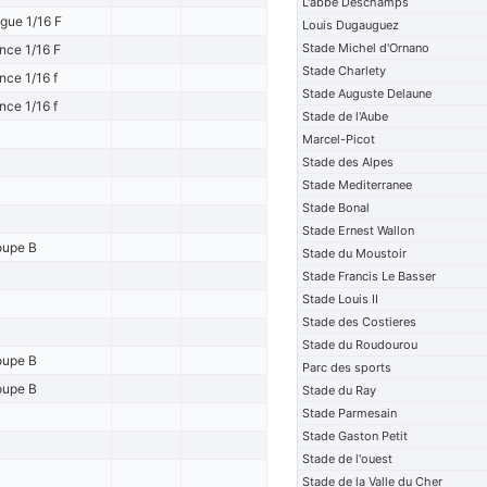
L'abbe Deschamps
igue 1/16 F
Louis Dugauguez
Stade Michel d'Ornano
nce 1/16 F
Stade Charlety
nce 1/16 f
Stade Auguste Delaune
nce 1/16 f
Stade de l'Aube
Marcel-Picot
Stade des Alpes
Stade Mediterranee
Stade Bonal
Stade Ernest Wallon
oupe B
Stade du Moustoir
Stade Francis Le Basser
Stade Louis II
Stade des Costieres
Stade du Roudourou
oupe B
Parc des sports
oupe B
Stade du Ray
Stade Parmesain
Stade Gaston Petit
Stade de l'ouest
Stade de la Valle du Cher