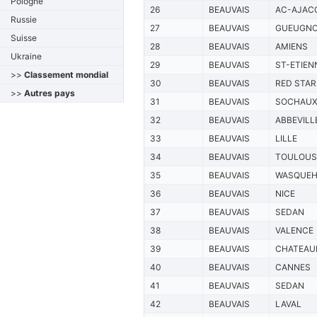
Pologne
26
BEAUVAIS
AC-AJAC
Russie
27
BEAUVAIS
GUEUGN
Suisse
28
BEAUVAIS
AMIENS
Ukraine
29
BEAUVAIS
ST-ETIEN
>>
Classement mondial
30
BEAUVAIS
RED STAR
>>
Autres pays
31
BEAUVAIS
SOCHAU
32
BEAUVAIS
ABBEVILL
33
BEAUVAIS
LILLE
34
BEAUVAIS
TOULOUS
35
BEAUVAIS
WASQUEH
36
BEAUVAIS
NICE
37
BEAUVAIS
SEDAN
38
BEAUVAIS
VALENCE
39
BEAUVAIS
CHATEAU
40
BEAUVAIS
CANNES
41
BEAUVAIS
SEDAN
42
BEAUVAIS
LAVAL