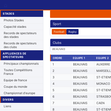
⌂
STADES
Photos Stades
Sport
Capacité stades
Football
Rugby
Records de spectateurs
des stades
Clubs
Records de spectateurs
des clubs
BEAUVAIS
AFFLUENCES DE
SPECTATEURS
ORDRE
EQUIPE 1
EQUIPE 2
Principaux championnats
1
BEAUVAIS
AUXERRE
Toutes Compétitions
2
BEAUVAIS
MARSEILL
France
3
BEAUVAIS
ST-ETIEN
Equipe de france
4
BEAUVAIS
MONACO
Coupe du monde
5
BEAUVAIS
ST-ETIEN
Championnat d'europe
6
BEAUVAIS
STRASBO
DIVERS
7
BEAUVAIS
CAEN
Liens
8
BEAUVAIS
ST-ETIEN