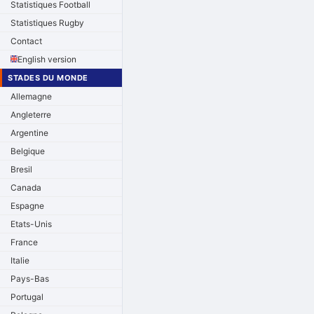
Statistiques Football
Statistiques Rugby
Contact
English version
STADES DU MONDE
Allemagne
Angleterre
Argentine
Belgique
Bresil
Canada
Espagne
Etats-Unis
France
Italie
Pays-Bas
Portugal