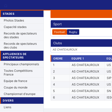
⌂
STADES
Photos Stades
Sport
Capacité stades
Football
Rugby
Records de spectateurs
des stades
Clubs
Records de spectateurs
des clubs
AS CHATEAUROUX
AFFLUENCES DE
SPECTATEURS
ORDRE
EQUIPE 1
EQU
Principaux championnats
1
AS CHATEAUROUX
US
Toutes Compétitions
2
AS CHATEAUROUX
US
France
3
AS CHATEAUROUX
SI
Equipe de france
4
AS CHATEAUROUX
US
Coupe du monde
5
AS CHATEAUROUX
SN 
Championnat d'europe
6
AS CHATEAUROUX
IS
DIVERS
Liens