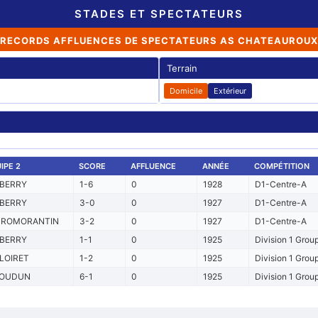
STADES ET SPECTATEURS
RECORDS AFFLUENCES DE SPECTATEURS AS CHATEAUROUX
Terrain
Domicile
Extérieur
IPE 2
SCORE
AFFLUENCE
ANNÉE
COMPÉTITION
 BERRY
1-6
0
1928
D1-Centre-A
 BERRY
3-0
0
1927
D1-Centre-A
P ROMORANTIN
3-2
0
1927
D1-Centre-A
 BERRY
1-1
0
1925
Division 1 Grou
LOIRET
1-2
0
1925
Division 1 Grou
SOUDUN
6-1
0
1925
Division 1 Grou