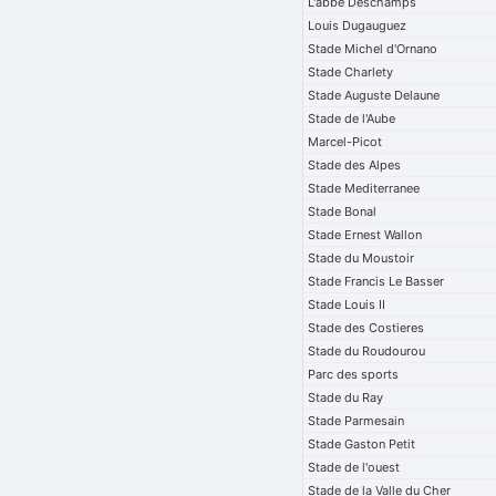
L'abbe Deschamps
Louis Dugauguez
Stade Michel d'Ornano
Stade Charlety
Stade Auguste Delaune
Stade de l'Aube
Marcel-Picot
Stade des Alpes
Stade Mediterranee
Stade Bonal
Stade Ernest Wallon
Stade du Moustoir
Stade Francis Le Basser
Stade Louis II
Stade des Costieres
Stade du Roudourou
Parc des sports
Stade du Ray
Stade Parmesain
Stade Gaston Petit
Stade de l'ouest
Stade de la Valle du Cher