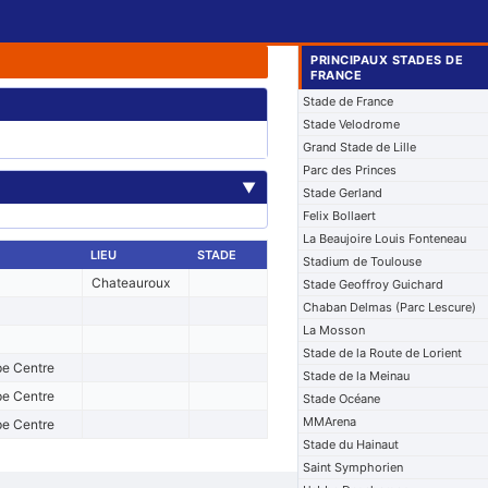
PRINCIPAUX STADES DE
FRANCE
Stade de France
Stade Velodrome
Grand Stade de Lille
Parc des Princes
▼
Stade Gerland
Felix Bollaert
La Beaujoire Louis Fonteneau
LIEU
STADE
Stadium de Toulouse
Chateauroux
Stade Geoffroy Guichard
Chaban Delmas (Parc Lescure)
La Mosson
Stade de la Route de Lorient
pe Centre
Stade de la Meinau
pe Centre
Stade Océane
MMArena
pe Centre
Stade du Hainaut
Saint Symphorien