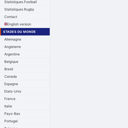
Statistiques Football
Statistiques Rugby
Contact
English version
STADES DU MONDE
Allemagne
Angleterre
Argentine
Belgique
Bresil
Canada
Espagne
Etats-Unis
France
Italie
Pays-Bas
Portugal