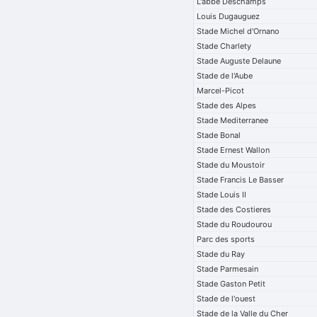
L'abbe Deschamps
Louis Dugauguez
Stade Michel d'Ornano
Stade Charlety
Stade Auguste Delaune
Stade de l'Aube
Marcel-Picot
Stade des Alpes
Stade Mediterranee
Stade Bonal
Stade Ernest Wallon
Stade du Moustoir
Stade Francis Le Basser
Stade Louis II
Stade des Costieres
Stade du Roudourou
Parc des sports
Stade du Ray
Stade Parmesain
Stade Gaston Petit
Stade de l'ouest
Stade de la Valle du Cher