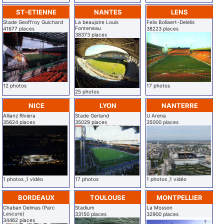
ST-ETIENNE
NANTES
LENS
Stade Geoffroy Guichard
La beaujoire Louis
Felix Bollaert-Delelis
Fonteneau
41677 places
38223 places
38373 places
12 photos
17 photos
25 photos
NICE
LYON
NANTERRE
Allianz Riviera
Stade Gerland
U Arena
35624 places
35029 places
35000 places
1 photos ,1 vidéo
17 photos
1 photos ,1 vidéo
BORDEAUX
TOULOUSE
MONTPELLIER
Chaban Delmas (Parc
Stadium
La Mosson
Lescure)
33150 places
32900 places
34462 places