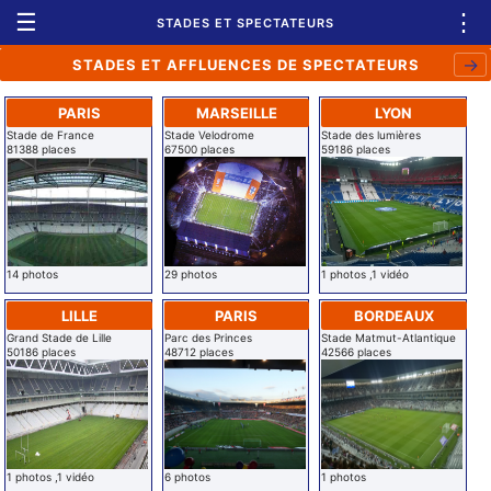
☰
⋮
STADES ET SPECTATEURS
→
STADES ET AFFLUENCES DE SPECTATEURS
PARIS
MARSEILLE
LYON
Stade de France
Stade Velodrome
Stade des lumières
81388 places
67500 places
59186 places
14 photos
29 photos
1 photos ,1 vidéo
LILLE
PARIS
BORDEAUX
Grand Stade de Lille
Parc des Princes
Stade Matmut-Atlantique
50186 places
48712 places
42566 places
1 photos ,1 vidéo
6 photos
1 photos