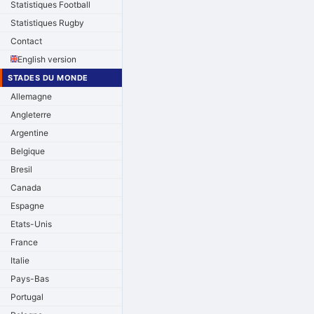
Statistiques Football
Statistiques Rugby
Contact
English version
STADES DU MONDE
Allemagne
Angleterre
Argentine
Belgique
Bresil
Canada
Espagne
Etats-Unis
France
Italie
Pays-Bas
Portugal