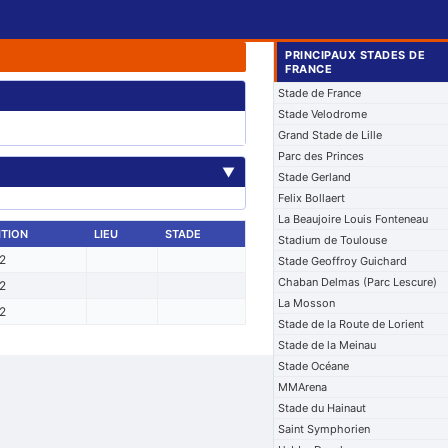
PRINCIPAUX STADES DE
FRANCE
Stade de France
Stade Velodrome
Grand Stade de Lille
Parc des Princes
▼
Stade Gerland
Felix Bollaert
La Beaujoire Louis Fonteneau
TION
LIEU
STADE
Stadium de Toulouse
 2
Stade Geoffroy Guichard
Chaban Delmas (Parc Lescure)
 2
La Mosson
 2
Stade de la Route de Lorient
Stade de la Meinau
Stade Océane
MMArena
Stade du Hainaut
Saint Symphorien