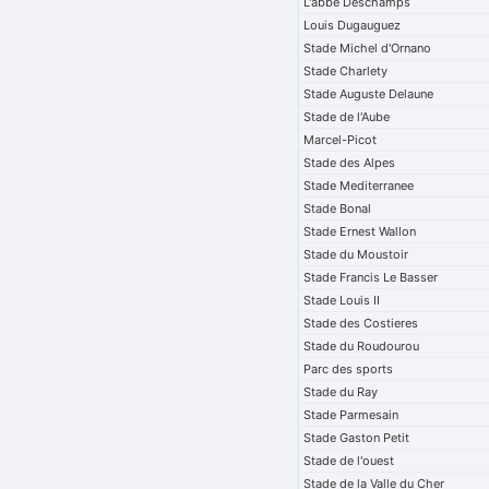
L'abbe Deschamps
Louis Dugauguez
Stade Michel d'Ornano
Stade Charlety
Stade Auguste Delaune
Stade de l'Aube
Marcel-Picot
Stade des Alpes
Stade Mediterranee
Stade Bonal
Stade Ernest Wallon
Stade du Moustoir
Stade Francis Le Basser
Stade Louis II
Stade des Costieres
Stade du Roudourou
Parc des sports
Stade du Ray
Stade Parmesain
Stade Gaston Petit
Stade de l'ouest
Stade de la Valle du Cher