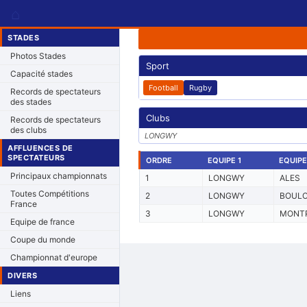
⌂
STADES
Photos Stades
Sport
Capacité stades
Football
Rugby
Records de spectateurs
des stades
Clubs
Records de spectateurs
des clubs
LONGWY
AFFLUENCES DE
SPECTATEURS
ORDRE
EQUIPE 1
EQUIPE
Principaux championnats
1
LONGWY
ALES
Toutes Compétitions
2
LONGWY
BOUL
France
3
LONGWY
MONTP
Equipe de france
Coupe du monde
Championnat d'europe
DIVERS
Liens