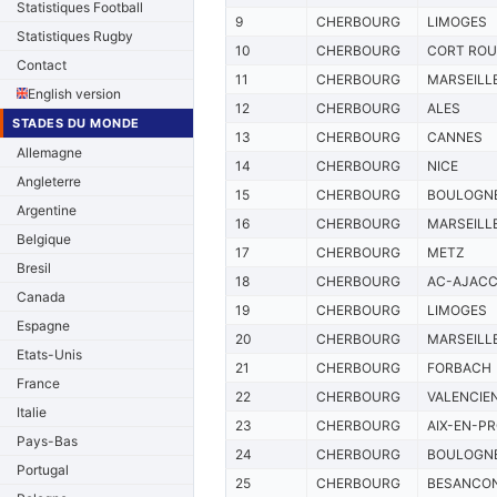
Statistiques Football
9
CHERBOURG
LIMOGES
Statistiques Rugby
10
CHERBOURG
CORT ROU
Contact
11
CHERBOURG
MARSEILL
English version
12
CHERBOURG
ALES
STADES DU MONDE
13
CHERBOURG
CANNES
Allemagne
14
CHERBOURG
NICE
Angleterre
15
CHERBOURG
BOULOGN
Argentine
16
CHERBOURG
MARSEILL
Belgique
17
CHERBOURG
METZ
Bresil
18
CHERBOURG
AC-AJACC
Canada
19
CHERBOURG
LIMOGES
Espagne
20
CHERBOURG
MARSEILL
Etats-Unis
21
CHERBOURG
FORBACH
France
22
CHERBOURG
VALENCIE
Italie
23
CHERBOURG
AIX-EN-P
Pays-Bas
24
CHERBOURG
BOULOGN
Portugal
25
CHERBOURG
BESANCO