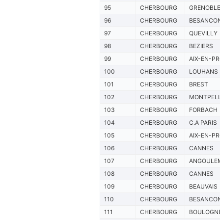
95
CHERBOURG
GRENOBL
96
CHERBOURG
BESANCO
97
CHERBOURG
QUEVILLY
98
CHERBOURG
BEZIERS
99
CHERBOURG
AIX-EN-P
100
CHERBOURG
LOUHANS
101
CHERBOURG
BREST
102
CHERBOURG
MONTPELL
103
CHERBOURG
FORBACH
104
CHERBOURG
C.A PARIS
105
CHERBOURG
AIX-EN-P
106
CHERBOURG
CANNES
107
CHERBOURG
ANGOULE
108
CHERBOURG
CANNES
109
CHERBOURG
BEAUVAIS
110
CHERBOURG
BESANCO
111
CHERBOURG
BOULOGN