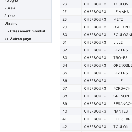
Pologne
26
CHERBOURG
TOULON
Russie
27
CHERBOURG
LE MANS
Suisse
28
CHERBOURG
METZ
Ukraine
29
CHERBOURG
C.A PARIS
>>
Classement mondial
30
CHERBOURG
BOULOGN
>>
Autres pays
31
CHERBOURG
LILLE
32
CHERBOURG
BEZIERS
33
CHERBOURG
TROYES
34
CHERBOURG
GRENOBL
35
CHERBOURG
BEZIERS
36
CHERBOURG
LILLE
37
CHERBOURG
FORBACH
38
CHERBOURG
GRENOBL
39
CHERBOURG
BESANCO
40
CHERBOURG
NANTES
41
CHERBOURG
RED STAR
42
CHERBOURG
TOULON