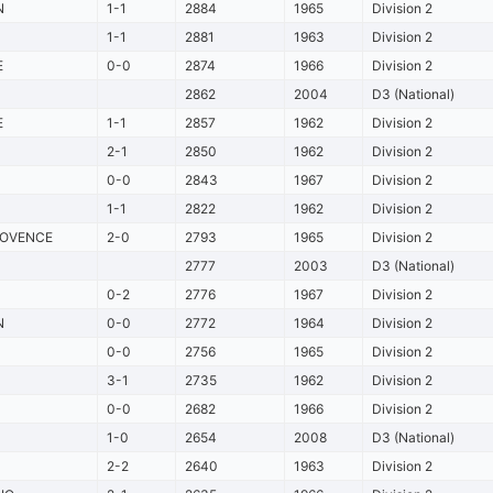
N
1-1
2884
1965
Division 2
1-1
2881
1963
Division 2
E
0-0
2874
1966
Division 2
2862
2004
D3 (National)
E
1-1
2857
1962
Division 2
2-1
2850
1962
Division 2
0-0
2843
1967
Division 2
1-1
2822
1962
Division 2
ROVENCE
2-0
2793
1965
Division 2
2777
2003
D3 (National)
0-2
2776
1967
Division 2
N
0-0
2772
1964
Division 2
0-0
2756
1965
Division 2
3-1
2735
1962
Division 2
0-0
2682
1966
Division 2
1-0
2654
2008
D3 (National)
2-2
2640
1963
Division 2