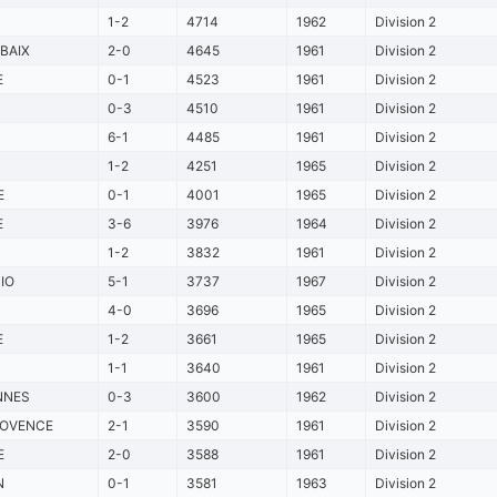
1-2
4714
1962
Division 2
BAIX
2-0
4645
1961
Division 2
E
0-1
4523
1961
Division 2
0-3
4510
1961
Division 2
6-1
4485
1961
Division 2
1-2
4251
1965
Division 2
E
0-1
4001
1965
Division 2
E
3-6
3976
1964
Division 2
1-2
3832
1961
Division 2
IO
5-1
3737
1967
Division 2
4-0
3696
1965
Division 2
E
1-2
3661
1965
Division 2
1-1
3640
1961
Division 2
NNES
0-3
3600
1962
Division 2
ROVENCE
2-1
3590
1961
Division 2
E
2-0
3588
1961
Division 2
N
0-1
3581
1963
Division 2