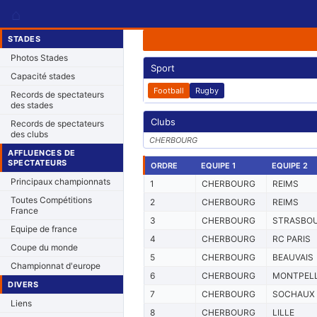
⌂
STADES
Photos Stades
Sport
Capacité stades
Football
Rugby
Records de spectateurs
des stades
Clubs
Records de spectateurs
des clubs
CHERBOURG
AFFLUENCES DE
SPECTATEURS
ORDRE
EQUIPE 1
EQUIPE 2
Principaux championnats
1
CHERBOURG
REIMS
Toutes Compétitions
2
CHERBOURG
REIMS
France
3
CHERBOURG
STRASBO
Equipe de france
4
CHERBOURG
RC PARIS
Coupe du monde
5
CHERBOURG
BEAUVAIS
Championnat d'europe
6
CHERBOURG
MONTPELL
DIVERS
7
CHERBOURG
SOCHAUX
Liens
8
CHERBOURG
LILLE