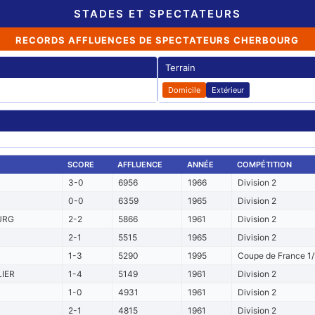
STADES ET SPECTATEURS
RECORDS AFFLUENCES DE SPECTATEURS CHERBOURG
Terrain
Domicile
Extérieur
SCORE
AFFLUENCE
ANNÉE
COMPÉTITION
3-0
6956
1966
Division 2
0-0
6359
1965
Division 2
URG
2-2
5866
1961
Division 2
2-1
5515
1965
Division 2
1-3
5290
1995
Coupe de France 1/
IER
1-4
5149
1961
Division 2
1-0
4931
1961
Division 2
2-1
4815
1961
Division 2