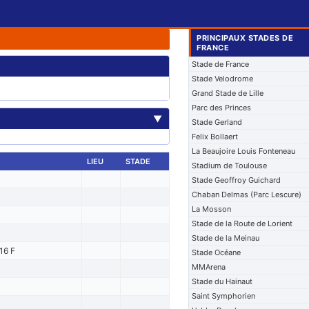
PRINCIPAUX STADES DE
FRANCE
Stade de France
Stade Velodrome
Grand Stade de Lille
Parc des Princes
▼
Stade Gerland
Felix Bollaert
La Beaujoire Louis Fonteneau
LIEU
STADE
Stadium de Toulouse
Stade Geoffroy Guichard
Chaban Delmas (Parc Lescure)
La Mosson
Stade de la Route de Lorient
Stade de la Meinau
16 F
Stade Océane
MMArena
Stade du Hainaut
Saint Symphorien