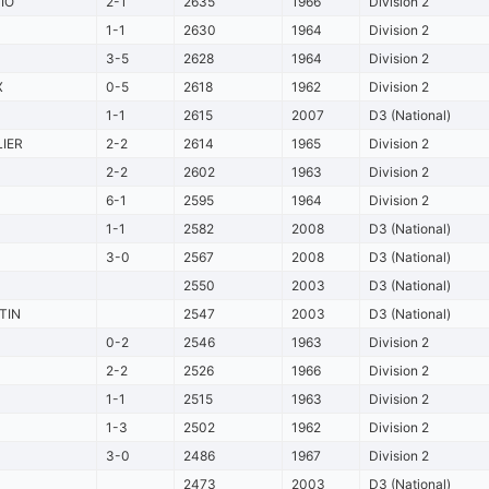
IO
2-1
2635
1966
Division 2
1-1
2630
1964
Division 2
3-5
2628
1964
Division 2
X
0-5
2618
1962
Division 2
1-1
2615
2007
D3 (National)
IER
2-2
2614
1965
Division 2
2-2
2602
1963
Division 2
6-1
2595
1964
Division 2
1-1
2582
2008
D3 (National)
3-0
2567
2008
D3 (National)
2550
2003
D3 (National)
TIN
2547
2003
D3 (National)
0-2
2546
1963
Division 2
2-2
2526
1966
Division 2
1-1
2515
1963
Division 2
1-3
2502
1962
Division 2
3-0
2486
1967
Division 2
2473
2003
D3 (National)