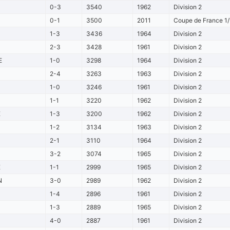
0-3
3540
1962
Division 2
0-1
3500
2011
Coupe de France 1/
1-3
3436
1964
Division 2
2-3
3428
1961
Division 2
E
1-0
3298
1964
Division 2
2-4
3263
1963
Division 2
1-0
3246
1961
Division 2
1-1
3220
1962
Division 2
E
1-3
3200
1962
Division 2
1-2
3134
1963
Division 2
2-1
3110
1964
Division 2
3-2
3074
1965
Division 2
E
1-1
2999
1965
Division 2
N
3-0
2989
1962
Division 2
1-4
2896
1961
Division 2
1-3
2889
1965
Division 2
4-0
2887
1961
Division 2