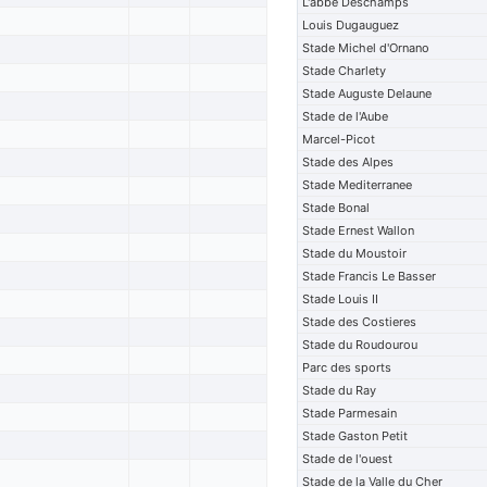
L'abbe Deschamps
Louis Dugauguez
Stade Michel d'Ornano
Stade Charlety
Stade Auguste Delaune
Stade de l'Aube
Marcel-Picot
Stade des Alpes
Stade Mediterranee
Stade Bonal
Stade Ernest Wallon
Stade du Moustoir
Stade Francis Le Basser
Stade Louis II
Stade des Costieres
Stade du Roudourou
Parc des sports
Stade du Ray
Stade Parmesain
Stade Gaston Petit
Stade de l'ouest
Stade de la Valle du Cher