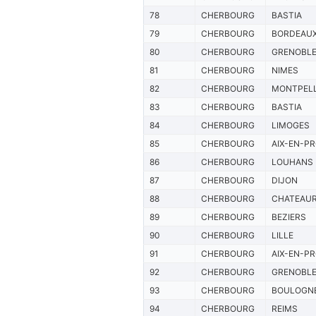
78
CHERBOURG
BASTIA
79
CHERBOURG
BORDEAU
80
CHERBOURG
GRENOBL
81
CHERBOURG
NIMES
82
CHERBOURG
MONTPELL
83
CHERBOURG
BASTIA
84
CHERBOURG
LIMOGES
85
CHERBOURG
AIX-EN-P
86
CHERBOURG
LOUHANS
87
CHERBOURG
DIJON
88
CHERBOURG
CHATEAU
89
CHERBOURG
BEZIERS
90
CHERBOURG
LILLE
91
CHERBOURG
AIX-EN-P
92
CHERBOURG
GRENOBL
93
CHERBOURG
BOULOGN
94
CHERBOURG
REIMS