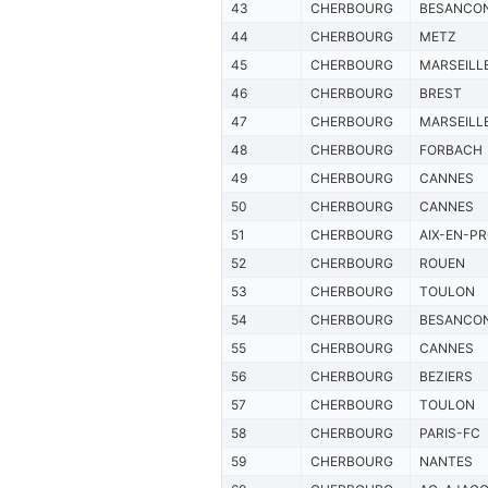
43
CHERBOURG
BESANCO
44
CHERBOURG
METZ
45
CHERBOURG
MARSEILL
46
CHERBOURG
BREST
47
CHERBOURG
MARSEILL
48
CHERBOURG
FORBACH
49
CHERBOURG
CANNES
50
CHERBOURG
CANNES
51
CHERBOURG
AIX-EN-P
52
CHERBOURG
ROUEN
53
CHERBOURG
TOULON
54
CHERBOURG
BESANCO
55
CHERBOURG
CANNES
56
CHERBOURG
BEZIERS
57
CHERBOURG
TOULON
58
CHERBOURG
PARIS-FC
59
CHERBOURG
NANTES