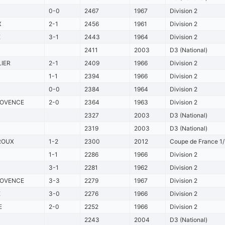
0-0
2467
1967
Division 2
X
2-1
2456
1961
Division 2
E
3-1
2443
1964
Division 2
2411
2003
D3 (National)
IER
2-1
2409
1966
Division 2
1-1
2394
1966
Division 2
0-0
2384
1964
Division 2
ROVENCE
2-0
2364
1963
Division 2
2327
2003
D3 (National)
2319
2003
D3 (National)
ROUX
1-2
2300
2012
Coupe de France 1/
1-1
2286
1966
Division 2
3-1
2281
1962
Division 2
ROVENCE
3-3
2279
1967
Division 2
E
3-0
2276
1966
Division 2
E
2-0
2252
1966
Division 2
2243
2004
D3 (National)