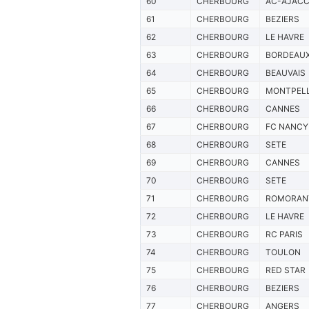
60
CHERBOURG
AC-AJACC
61
CHERBOURG
BEZIERS
62
CHERBOURG
LE HAVRE
63
CHERBOURG
BORDEAU
64
CHERBOURG
BEAUVAIS
65
CHERBOURG
MONTPELL
66
CHERBOURG
CANNES
67
CHERBOURG
FC NANCY
68
CHERBOURG
SETE
69
CHERBOURG
CANNES
70
CHERBOURG
SETE
71
CHERBOURG
ROMORAN
72
CHERBOURG
LE HAVRE
73
CHERBOURG
RC PARIS
74
CHERBOURG
TOULON
75
CHERBOURG
RED STAR
76
CHERBOURG
BEZIERS
77
CHERBOURG
ANGERS