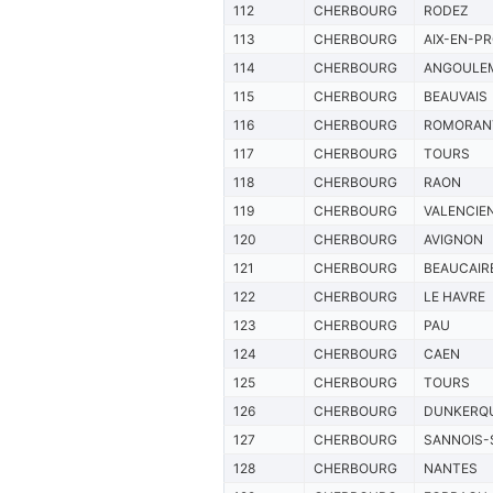
112
CHERBOURG
RODEZ
113
CHERBOURG
AIX-EN-P
114
CHERBOURG
ANGOULE
115
CHERBOURG
BEAUVAIS
116
CHERBOURG
ROMORAN
117
CHERBOURG
TOURS
118
CHERBOURG
RAON
119
CHERBOURG
VALENCIE
120
CHERBOURG
AVIGNON
121
CHERBOURG
BEAUCAIR
122
CHERBOURG
LE HAVRE
123
CHERBOURG
PAU
124
CHERBOURG
CAEN
125
CHERBOURG
TOURS
126
CHERBOURG
DUNKERQ
127
CHERBOURG
SANNOIS-
128
CHERBOURG
NANTES