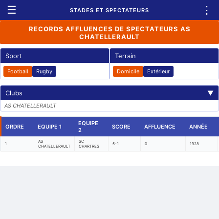
☰
⋮
STADES ET SPECTATEURS
RECORDS AFFLUENCES DE SPECTATEURS AS
CHATELLERAULT
Sport
Terrain
Football
Rugby
Domicile
Extérieur
Clubs
▼
AS CHATELLERAULT
EQUIPE
ORDRE
EQUIPE 1
SCORE
AFFLUENCE
ANNÉE
2
AS
SC
1
5-1
0
1928
CHATELLERAULT
CHARTRES