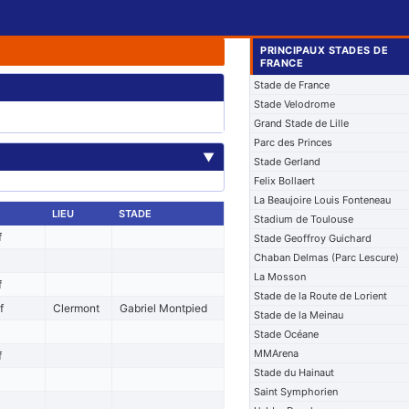
PRINCIPAUX STADES DE
FRANCE
Stade de France
Stade Velodrome
Grand Stade de Lille
Parc des Princes
▼
Stade Gerland
Felix Bollaert
La Beaujoire Louis Fonteneau
LIEU
STADE
Stadium de Toulouse
f
Stade Geoffroy Guichard
Chaban Delmas (Parc Lescure)
La Mosson
f
Stade de la Route de Lorient
f
Clermont
Gabriel Montpied
Stade de la Meinau
Stade Océane
MMArena
f
Stade du Hainaut
Saint Symphorien