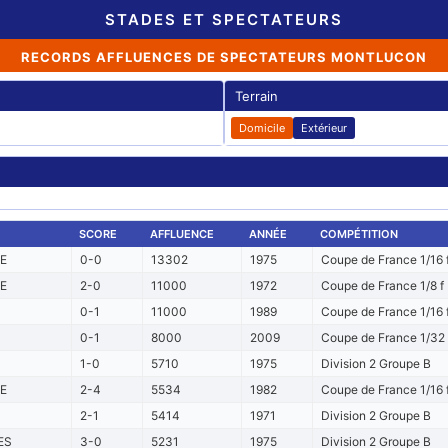
STADES ET SPECTATEURS
RECORDS AFFLUENCES DE SPECTATEURS MONTLUCON
Terrain
Domicile
Extérieur
SCORE
AFFLUENCE
ANNÉE
COMPÉTITION
E
0-0
13302
1975
Coupe de France 1/16 
E
2-0
11000
1972
Coupe de France 1/8 f
0-1
11000
1989
Coupe de France 1/16 
0-1
8000
2009
Coupe de France 1/32 
1-0
5710
1975
Division 2 Groupe B
E
2-4
5534
1982
Coupe de France 1/16 
2-1
5414
1971
Division 2 Groupe B
ES
3-0
5231
1975
Division 2 Groupe B