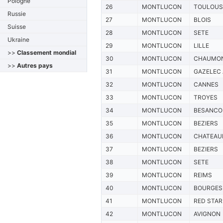
Pologne
26
MONTLUCON
TOULOUS
Russie
27
MONTLUCON
BLOIS
Suisse
28
MONTLUCON
SETE
Ukraine
29
MONTLUCON
LILLE
>>
Classement mondial
30
MONTLUCON
CHAUMO
>>
Autres pays
31
MONTLUCON
GAZELEC
32
MONTLUCON
CANNES
33
MONTLUCON
TROYES
34
MONTLUCON
BESANCO
35
MONTLUCON
BEZIERS
36
MONTLUCON
CHATEAU
37
MONTLUCON
BEZIERS
38
MONTLUCON
SETE
39
MONTLUCON
REIMS
40
MONTLUCON
BOURGES
41
MONTLUCON
RED STAR
42
MONTLUCON
AVIGNON