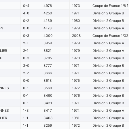
0-4
4978
1973
Coupe de France 1/8 f
4-0
4250
1971
Division 2 Groupe B
0-2
4139
1980
Division 2 Groupe B
ON
0-0
4128
1979
Division 2 Groupe A
0-3
4000
2008
Coupe de France 1/32 
2-1
3959
1979
Division 2 Groupe A
LIER
2-1
3821
1979
Division 2 Groupe A
E
0-3
3785
1973
Division 2 Groupe B
3-0
3777
1971
Division 2 Groupe B
2-2
3666
1971
Division 2 Groupe B
0-0
3613
1975
Division 2 Groupe B
ENNES
0-1
3560
1972
Division 2 Groupe B
0-1
3490
1976
Division 2 Groupe B
0-1
3431
1971
Division 2 Groupe B
ENNES
1-3
3417
1974
Division 2 Groupe A
LIER
1-1
3408
1981
Division 2 Groupe A
1-1
3259
1972
Division 2 Groupe B