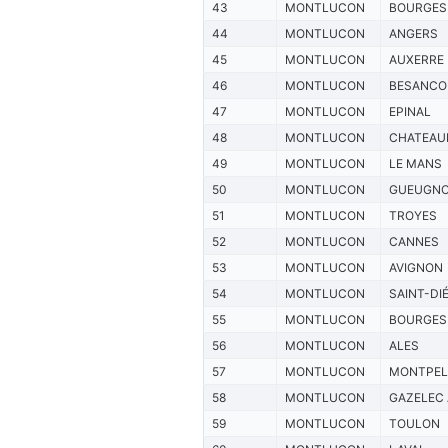
43
MONTLUCON
BOURGES
44
MONTLUCON
ANGERS
45
MONTLUCON
AUXERRE
46
MONTLUCON
BESANCO
47
MONTLUCON
EPINAL
48
MONTLUCON
CHATEAU
49
MONTLUCON
LE MANS
50
MONTLUCON
GUEUGN
51
MONTLUCON
TROYES
52
MONTLUCON
CANNES
53
MONTLUCON
AVIGNON
54
MONTLUCON
SAINT-DI
55
MONTLUCON
BOURGES
56
MONTLUCON
ALES
57
MONTLUCON
MONTPEL
58
MONTLUCON
GAZELEC
59
MONTLUCON
TOULON