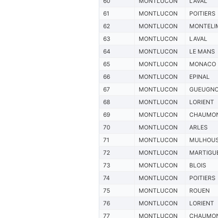
60
MONTLUCON
LAVAL
61
MONTLUCON
POITIERS
62
MONTLUCON
MONTELI
63
MONTLUCON
LAVAL
64
MONTLUCON
LE MANS
65
MONTLUCON
MONACO
66
MONTLUCON
EPINAL
67
MONTLUCON
GUEUGN
68
MONTLUCON
LORIENT
69
MONTLUCON
CHAUMO
70
MONTLUCON
ARLES
71
MONTLUCON
MULHOU
72
MONTLUCON
MARTIGU
73
MONTLUCON
BLOIS
74
MONTLUCON
POITIERS
75
MONTLUCON
ROUEN
76
MONTLUCON
LORIENT
77
MONTLUCON
CHAUMO