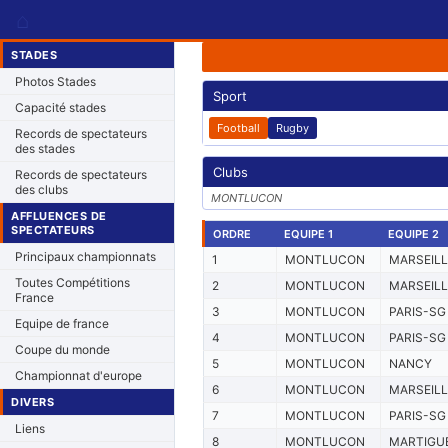
⌂
STADES
Photos Stades
Sport
Capacité stades
Football
Rugby
Records de spectateurs
des stades
Clubs
Records de spectateurs
des clubs
MONTLUCON
AFFLUENCES DE
SPECTATEURS
ORDRE
EQUIPE 1
EQUIPE 2
Principaux championnats
1
MONTLUCON
MARSEILL
Toutes Compétitions
2
MONTLUCON
MARSEILL
France
3
MONTLUCON
PARIS-SG
Equipe de france
4
MONTLUCON
PARIS-SG
Coupe du monde
5
MONTLUCON
NANCY
Championnat d'europe
6
MONTLUCON
MARSEILL
DIVERS
7
MONTLUCON
PARIS-SG
Liens
8
MONTLUCON
MARTIGU