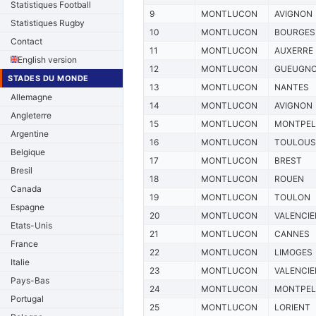
Statistiques Football
9
MONTLUCON
AVIGNON
Statistiques Rugby
10
MONTLUCON
BOURGES
Contact
11
MONTLUCON
AUXERRE
English version
12
MONTLUCON
GUEUGN
STADES DU MONDE
13
MONTLUCON
NANTES
Allemagne
14
MONTLUCON
AVIGNON
Angleterre
15
MONTLUCON
MONTPEL
Argentine
16
MONTLUCON
TOULOUS
Belgique
17
MONTLUCON
BREST
Bresil
18
MONTLUCON
ROUEN
Canada
19
MONTLUCON
TOULON
Espagne
20
MONTLUCON
VALENCI
Etats-Unis
21
MONTLUCON
CANNES
France
22
MONTLUCON
LIMOGES
Italie
23
MONTLUCON
VALENCI
Pays-Bas
24
MONTLUCON
MONTPEL
Portugal
25
MONTLUCON
LORIENT