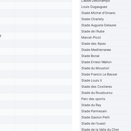
L'abbe Deschamps
Louis Dugauguez
Stade Michel d'Ornano
Stade Charlety
Stade Auguste Delaune
Stade de l'Aube
f
Marcel-Picot
Stade des Alpes
Stade Mediterranee
Stade Bonal
Stade Ernest Wallon
Stade du Moustoir
Stade Francis Le Basser
Stade Louis II
Stade des Costieres
Stade du Roudourou
Parc des sports
Stade du Ray
Stade Parmesain
Stade Gaston Petit
Stade de l'ouest
Stade de la Valle du Cher