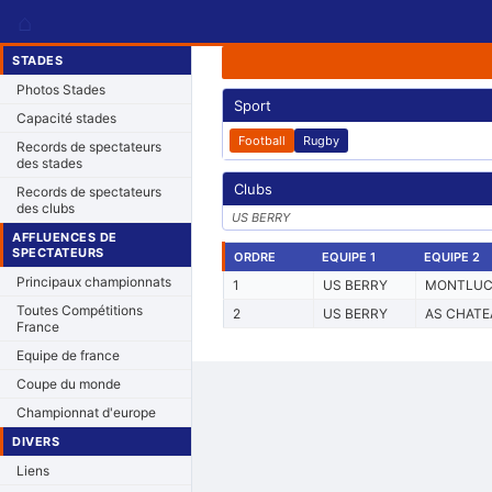
⌂
STADES
Photos Stades
Sport
Capacité stades
Football
Rugby
Records de spectateurs
des stades
Clubs
Records de spectateurs
des clubs
US BERRY
AFFLUENCES DE
SPECTATEURS
ORDRE
EQUIPE 1
EQUIPE 2
Principaux championnats
1
US BERRY
MONTLU
Toutes Compétitions
2
US BERRY
AS CHAT
France
Equipe de france
Coupe du monde
Championnat d'europe
DIVERS
Liens