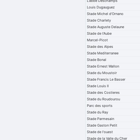
L'abbe Deschamps
Louis Dugauguez
Stade Michel d'Ornano
Stade Charlety
Stade Auguste Delaune
Stade de l'Aube
Marcel-Picot
Stade des Alpes
Stade Mediterranee
Stade Bonal
Stade Ernest Wallon
Stade du Moustoir
Stade Francis Le Basser
Stade Louis II
Stade des Costieres
Stade du Roudourou
Parc des sports
Stade du Ray
Stade Parmesain
Stade Gaston Petit
Stade de l'ouest
Stade de la Valle du Cher