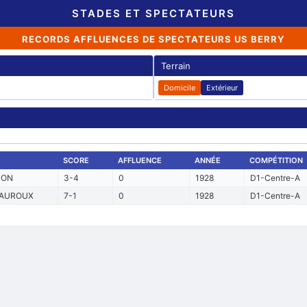
STADES ET SPECTATEURS
RECORDS AFFLUENCES DE SPECTATEURS US BERRY
Terrain
Domicile
Extérieur
SCORE
AFFLUENCE
ANNÉE
COMPÉTITION
CON
3-4
0
1928
D1-Centre-A
EAUROUX
7-1
0
1928
D1-Centre-A