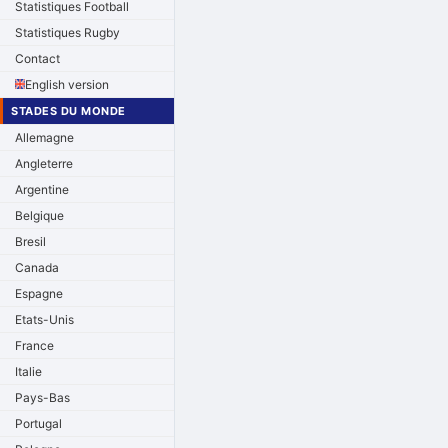
Statistiques Football
Statistiques Rugby
Contact
English version
STADES DU MONDE
Allemagne
Angleterre
Argentine
Belgique
Bresil
Canada
Espagne
Etats-Unis
France
Italie
Pays-Bas
Portugal