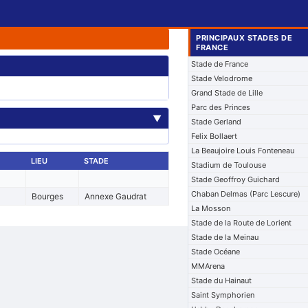
PRINCIPAUX STADES DE
FRANCE
Stade de France
Stade Velodrome
Grand Stade de Lille
Parc des Princes
▼
Stade Gerland
Felix Bollaert
La Beaujoire Louis Fonteneau
LIEU
STADE
Stadium de Toulouse
Stade Geoffroy Guichard
Chaban Delmas (Parc Lescure)
Bourges
Annexe Gaudrat
La Mosson
Stade de la Route de Lorient
Stade de la Meinau
Stade Océane
MMArena
Stade du Hainaut
Saint Symphorien