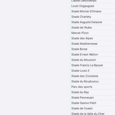
L'abbe Deschamps
Louis Dugauguez
Stade Michel d'Ornano
Stade Charlety
Stade Auguste Delaune
Stade de l'Aube
Marcel-Picot
Stade des Alpes
Stade Mediterranee
Stade Bonal
Stade Ernest Wallon
Stade du Moustoir
Stade Francis Le Basser
Stade Louis II
Stade des Costieres
Stade du Roudourou
Parc des sports
Stade du Ray
Stade Parmesain
Stade Gaston Petit
Stade de l'ouest
Stade de la Valle du Cher