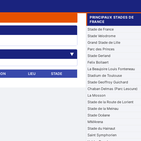
PRINCIPAUX STADES DE
FRANCE
Stade de France
Stade Velodrome
Grand Stade de Lille
Parc des Princes
▼
Stade Gerland
Felix Bollaert
La Beaujoire Louis Fonteneau
ION
LIEU
STADE
Stadium de Toulouse
Stade Geoffroy Guichard
Chaban Delmas (Parc Lescure)
La Mosson
Stade de la Route de Lorient
Stade de la Meinau
Stade Océane
MMArena
Stade du Hainaut
Saint Symphorien