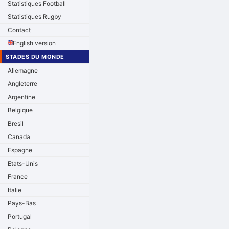
Statistiques Football
Statistiques Rugby
Contact
English version
STADES DU MONDE
Allemagne
Angleterre
Argentine
Belgique
Bresil
Canada
Espagne
Etats-Unis
France
Italie
Pays-Bas
Portugal