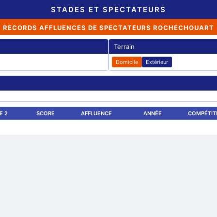
STADES ET SPECTATEURS
RECORDS AFFLUENCES DE SPECTATEURS ROCHECHOUART
Terrain
Domicile
Extérieur
E 2
SCORE
AFFLUENCE
ANNÉE
COMPÉTIT