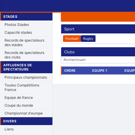
⌂
STADES
Photos Stades
Sport
Capacité stades
Football
Rugby
Records de spectateurs
des stades
Clubs
Records de spectateurs
des clubs
Rochechouart
AFFLUENCES DE
SPECTATEURS
ORDRE
EQUIPE 1
EQUIP
Principaux championnats
Toutes Compétitions
France
Equipe de france
Coupe du monde
Championnat d'europe
DIVERS
Liens