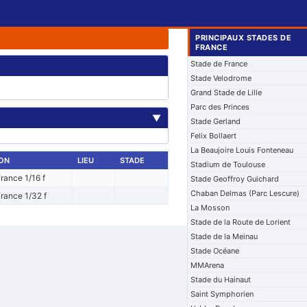
PRINCIPAUX STADES DE
FRANCE
Stade de France
Stade Velodrome
Grand Stade de Lille
Parc des Princes
▼
Stade Gerland
Felix Bollaert
La Beaujoire Louis Fonteneau
ON
LIEU
STADE
Stadium de Toulouse
rance 1/16 f
Stade Geoffroy Guichard
Chaban Delmas (Parc Lescure)
rance 1/32 f
La Mosson
Stade de la Route de Lorient
Stade de la Meinau
Stade Océane
MMArena
Stade du Hainaut
Saint Symphorien