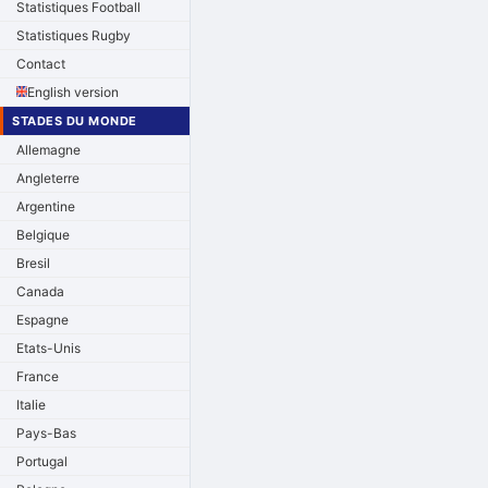
Statistiques Football
Statistiques Rugby
Contact
English version
STADES DU MONDE
Allemagne
Angleterre
Argentine
Belgique
Bresil
Canada
Espagne
Etats-Unis
France
Italie
Pays-Bas
Portugal