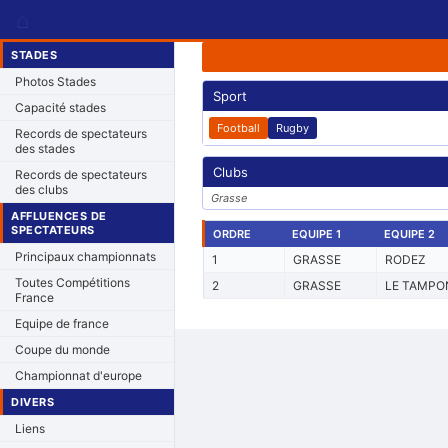
⌂
STADES
Photos Stades
Sport
Capacité stades
Football
Rugby
Records de spectateurs
des stades
Clubs
Records de spectateurs
des clubs
Grasse
AFFLUENCES DE
SPECTATEURS
ORDRE
EQUIPE 1
EQUIPE 2
Principaux championnats
1
GRASSE
RODEZ
Toutes Compétitions
2
GRASSE
LE TAMPO
France
Equipe de france
Coupe du monde
Championnat d'europe
DIVERS
Liens