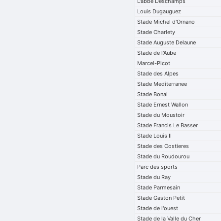
L'abbe Deschamps
Louis Dugauguez
Stade Michel d'Ornano
Stade Charlety
Stade Auguste Delaune
Stade de l'Aube
Marcel-Picot
Stade des Alpes
Stade Mediterranee
Stade Bonal
Stade Ernest Wallon
Stade du Moustoir
Stade Francis Le Basser
Stade Louis II
Stade des Costieres
Stade du Roudourou
Parc des sports
Stade du Ray
Stade Parmesain
Stade Gaston Petit
Stade de l'ouest
Stade de la Valle du Cher