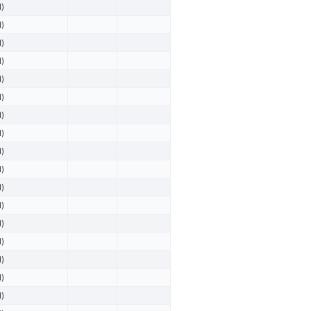
l)
l)
l)
l)
l)
l)
l)
l)
l)
l)
l)
l)
l)
l)
l)
l)
l)