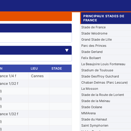
PRINCIPAUX STADES DE
FRANCE
Stade de France
Stade Velodrome
Grand Stade de Lille
Parc des Princes
▼
Stade Gerland
Felix Bollaert
La Beaujoire Louis Fonteneau
ON
LIEU
STADE
Stadium de Toulouse
ance 1/4 f
Cannes
Stade Geoffroy Guichard
Chaban Delmas (Parc Lescure)
ance 1/32 f
La Mosson
l)
Stade de la Route de Lorient
l)
Stade de la Meinau
l)
Stade Océane
MMArena
ance 1/32 f
Stade du Hainaut
l)
Saint Symphorien
l)