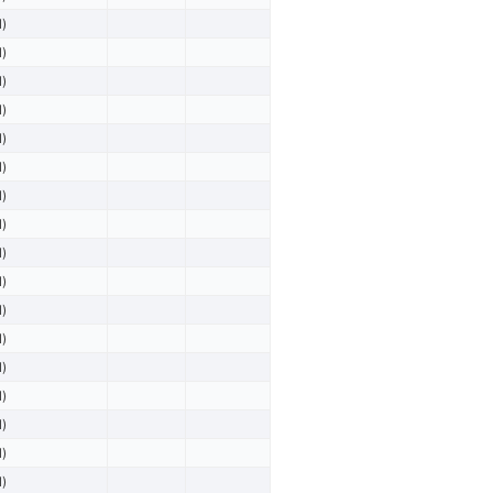
l)
l)
l)
l)
l)
l)
l)
l)
l)
l)
l)
l)
l)
l)
l)
l)
l)