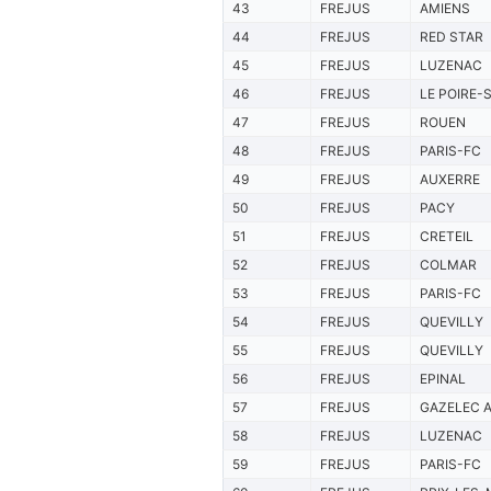
43
FREJUS
AMIENS
44
FREJUS
RED STAR
45
FREJUS
LUZENAC
46
FREJUS
LE POIRE-
47
FREJUS
ROUEN
48
FREJUS
PARIS-FC
49
FREJUS
AUXERRE
50
FREJUS
PACY
51
FREJUS
CRETEIL
52
FREJUS
COLMAR
53
FREJUS
PARIS-FC
54
FREJUS
QUEVILLY
55
FREJUS
QUEVILLY
56
FREJUS
EPINAL
57
FREJUS
GAZELEC 
58
FREJUS
LUZENAC
59
FREJUS
PARIS-FC