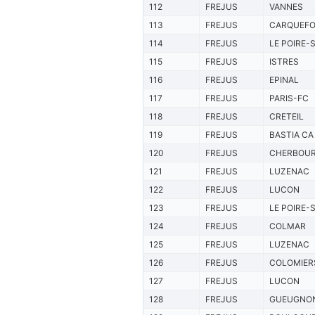
112
FREJUS
VANNES
113
FREJUS
CARQUEF
114
FREJUS
LE POIRE-
115
FREJUS
ISTRES
116
FREJUS
EPINAL
117
FREJUS
PARIS-FC
118
FREJUS
CRETEIL
119
FREJUS
BASTIA CA
120
FREJUS
CHERBOU
121
FREJUS
LUZENAC
122
FREJUS
LUCON
123
FREJUS
LE POIRE-
124
FREJUS
COLMAR
125
FREJUS
LUZENAC
126
FREJUS
COLOMIER
127
FREJUS
LUCON
128
FREJUS
GUEUGNO