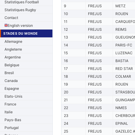
Statistiques Football
9
FREJUS
METZ
Statistiques Rugby
10
FREJUS
ROUEN
Contact
11
FREJUS
CARQUEF
English version
12
FREJUS
REIMS
STADES DU MONDE
13
FREJUS
GUEUGNO
Allemagne
14
FREJUS
PARIS-FC
Angleterre
15
FREJUS
LUZENAC
Argentine
16
FREJUS
BASTIA
Belgique
17
FREJUS
RED STAR
Bresil
18
FREJUS
COLMAR
Canada
19
FREJUS
ROUEN
Espagne
20
FREJUS
STRASBO
Etats-Unis
21
FREJUS
GUINGAM
France
22
FREJUS
NIMES
Italie
23
FREJUS
CHERBOU
Pays-Bas
24
FREJUS
EPINAL
Portugal
25
FREJUS
GAZELEC 