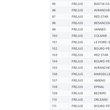
95
FREJUS
BASTIA CA
96
FREJUS
AVRANCHE
97
FREJUS
RED STAR
98
FREJUS
BESANCO
99
FREJUS
VANNES
100
FREJUS
COLMAR
101
FREJUS
LE POIRE-
102
FREJUS
BOURG-P
103
FREJUS
RED STAR
104
FREJUS
BOURG-P
105
FREJUS
AVRANCHE
106
FREJUS
MARSEILL
107
FREJUS
AMIENS
108
FREJUS
EPINAL
109
FREJUS
BEZIERS
110
FREJUS
ORLEANS
111
FREJUS
BOURG-P