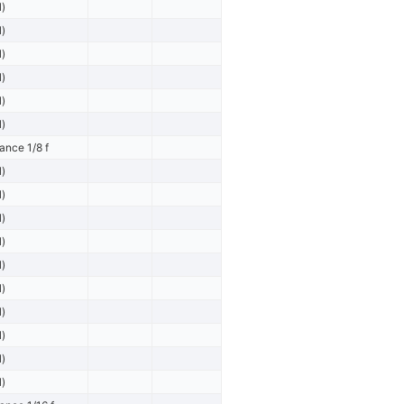
l)
l)
l)
l)
l)
l)
ance 1/8 f
l)
l)
l)
l)
l)
l)
l)
l)
l)
l)