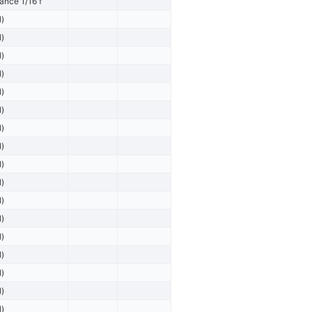
ance 1/16 f
l)
l)
l)
l)
l)
l)
l)
l)
l)
l)
l)
l)
l)
l)
l)
l)
l)