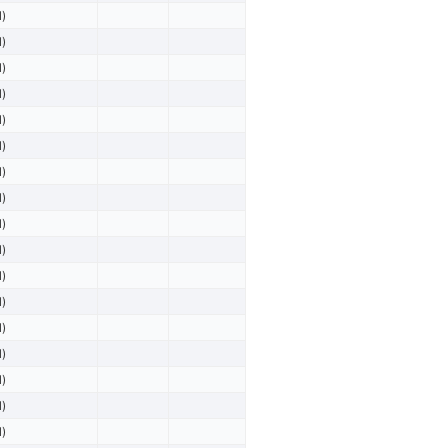
l)
l)
l)
l)
l)
l)
l)
l)
l)
l)
l)
l)
l)
l)
l)
l)
l)