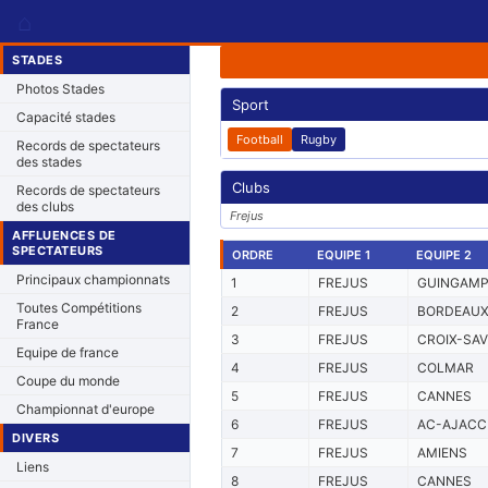
⌂
STADES
Photos Stades
Sport
Capacité stades
Football
Rugby
Records de spectateurs
des stades
Clubs
Records de spectateurs
des clubs
Frejus
AFFLUENCES DE
SPECTATEURS
ORDRE
EQUIPE 1
EQUIPE 2
Principaux championnats
1
FREJUS
GUINGAM
Toutes Compétitions
2
FREJUS
BORDEAU
France
3
FREJUS
CROIX-SAV
Equipe de france
4
FREJUS
COLMAR
Coupe du monde
5
FREJUS
CANNES
Championnat d'europe
6
FREJUS
AC-AJACC
DIVERS
7
FREJUS
AMIENS
Liens
8
FREJUS
CANNES