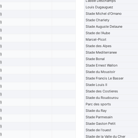
L'abbe Deschamps
l)
Louis Dugauguez
Stade Michel d'Ornano
l)
Stade Charlety
l)
Stade Auguste Delaune
l)
Stade de l'Aube
l)
Marcel-Picot
l)
Stade des Alpes
Stade Mediterranee
l)
Stade Bonal
l)
Stade Ernest Wallon
l)
Stade du Moustoir
l)
Stade Francis Le Basser
Stade Louis II
l)
Stade des Costieres
l)
Stade du Roudourou
l)
Parc des sports
l)
Stade du Ray
Stade Parmesain
l)
Stade Gaston Petit
l)
Stade de l'ouest
l)
Stade de la Valle du Cher