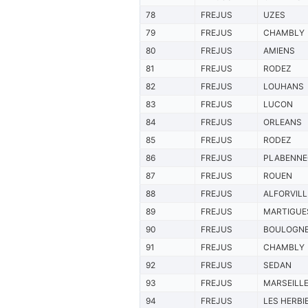
78
FREJUS
UZES
79
FREJUS
CHAMBLY
80
FREJUS
AMIENS
81
FREJUS
RODEZ
82
FREJUS
LOUHANS
83
FREJUS
LUCON
84
FREJUS
ORLEANS
85
FREJUS
RODEZ
86
FREJUS
PLABENNE
87
FREJUS
ROUEN
88
FREJUS
ALFORVILL
89
FREJUS
MARTIGUE
90
FREJUS
BOULOGN
91
FREJUS
CHAMBLY
92
FREJUS
SEDAN
93
FREJUS
MARSEILL
94
FREJUS
LES HERBI