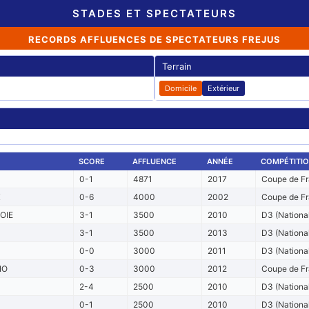
STADES ET SPECTATEURS
RECORDS AFFLUENCES DE SPECTATEURS FREJUS
Terrain
Domicile
Extérieur
SCORE
AFFLUENCE
ANNÉE
COMPÉTITI
P
0-1
4871
2017
Coupe de Fr
X
0-6
4000
2002
Coupe de Fr
OIE
3-1
3500
2010
D3 (Nationa
3-1
3500
2013
D3 (Nationa
0-0
3000
2011
D3 (Nationa
IO
0-3
3000
2012
Coupe de Fr
2-4
2500
2010
D3 (Nationa
0-1
2500
2010
D3 (Nationa