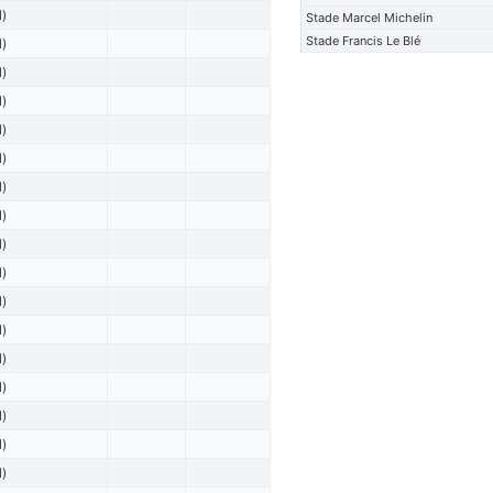
l)
Stade Marcel Michelin
Stade Francis Le Blé
l)
l)
l)
l)
l)
l)
l)
l)
l)
l)
l)
l)
l)
l)
l)
l)