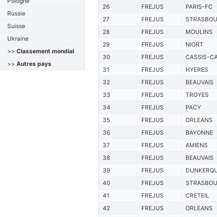
Pologne
26
FREJUS
PARIS-FC
Russie
27
FREJUS
STRASBO
Suisse
28
FREJUS
MOULINS
Ukraine
29
FREJUS
NIORT
>>
Classement mondial
30
FREJUS
CASSIS-C
>>
Autres pays
31
FREJUS
HYERES
32
FREJUS
BEAUVAIS
33
FREJUS
TROYES
34
FREJUS
PACY
35
FREJUS
ORLEANS
36
FREJUS
BAYONNE
37
FREJUS
AMIENS
38
FREJUS
BEAUVAIS
39
FREJUS
DUNKERQ
40
FREJUS
STRASBO
41
FREJUS
CRETEIL
42
FREJUS
ORLEANS