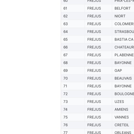
60
FREJUS
PRIX-LES-
61
FREJUS
BELFORT
62
FREJUS
NIORT
63
FREJUS
COLOMIER
64
FREJUS
STRASBO
65
FREJUS
BASTIA CA
66
FREJUS
CHATEAU
67
FREJUS
PLABENNE
68
FREJUS
BAYONNE
69
FREJUS
GAP
70
FREJUS
BEAUVAIS
71
FREJUS
BAYONNE
72
FREJUS
BOULOGN
73
FREJUS
UZES
74
FREJUS
AMIENS
75
FREJUS
VANNES
76
FREJUS
CRETEIL
77
FREJUS
ORLEANS