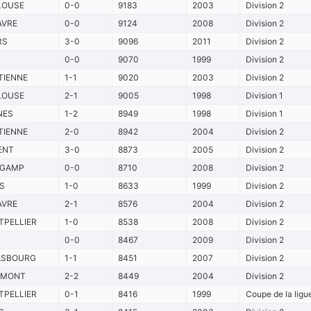
LOUSE
0-0
9183
2003
Division 2
AVRE
0-0
9124
2008
Division 2
RS
3-0
9096
2011
Division 2
0-0
9070
1999
Division 2
TIENNE
1-1
9020
2003
Division 2
LOUSE
2-1
9005
1998
Division 1
NES
1-2
8949
1998
Division 1
TIENNE
2-0
8942
2004
Division 2
ENT
3-0
8873
2005
Division 2
NGAMP
0-0
8710
2008
Division 2
S
1-0
8633
1999
Division 2
AVRE
2-1
8576
2004
Division 2
PELLIER
1-0
8538
2008
Division 2
0-0
8467
2009
Division 2
ASBOURG
1-1
8451
2007
Division 2
RMONT
2-2
8449
2004
Division 2
PELLIER
0-1
8416
1999
Coupe de la ligue