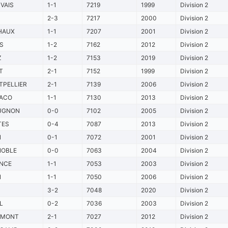
VAIS
1-1
7219
1999
Division 2
2-3
7217
2000
Division 2
HAUX
1-1
7207
2001
Division 2
S
1-2
7162
2012
Division 2
Z
1-2
7153
2019
Division 2
T
2-1
7152
1999
Division 2
PELLIER
2-1
7139
2006
Division 2
ACO
1-1
7130
2013
Division 2
UGNON
0-0
7102
2005
Division 2
TES
0-4
7087
2013
Division 2
N
0-1
7072
2001
Division 2
NOBLE
0-0
7063
2004
Division 2
NCE
1-1
7053
2003
Division 2
N
1-1
7050
2006
Division 2
3-2
7048
2020
Division 2
L
0-2
7036
2003
Division 2
RMONT
2-1
7027
2012
Division 2