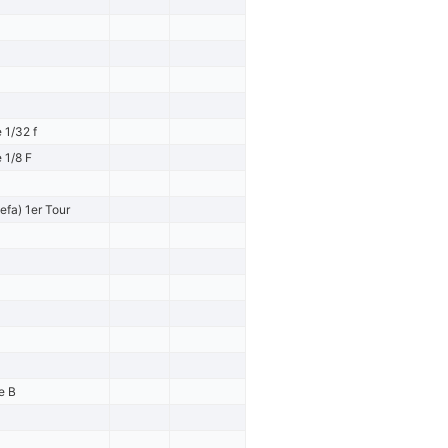
 1/32 f
 1/8 F
efa) 1er Tour
e B