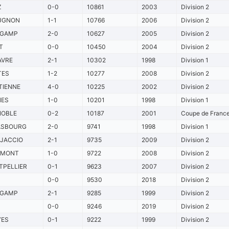
Z
0-0
10861
2003
Division 2
UGNON
1-1
10766
2006
Division 2
NGAMP
2-0
10627
2005
Division 2
T
0-0
10450
2004
Division 2
AVRE
2-1
10302
1998
Division 1
TES
1-2
10277
2008
Division 2
TIENNE
4-0
10225
2002
Division 2
NES
1-0
10201
1998
Division 1
NOBLE
0-2
10187
2001
Coupe de France
ASBOURG
2-0
9741
1998
Division 1
JACCIO
2-1
9735
2009
Division 2
RMONT
1-0
9722
2008
Division 2
PELLIER
0-1
9623
2007
Division 2
0-0
9530
2018
Division 2
NGAMP
2-1
9285
1999
Division 2
0-0
9246
2019
Division 2
YES
0-1
9222
1999
Division 2