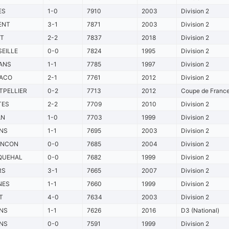
ES
1-0
7910
2003
Division 2
ENT
3-1
7871
2003
Division 2
ST
2-2
7837
2018
Division 2
EILLE
0-0
7824
1995
Division 2
ANS
1-1
7785
1997
Division 2
ACO
2-1
7761
2012
Division 2
PELLIER
0-2
7713
2012
Coupe de France 
TES
2-2
7709
2010
Division 2
AN
1-0
7703
1999
Division 2
NS
1-1
7695
2003
Division 2
ANCON
0-0
7685
2004
Division 2
QUEHAL
0-0
7682
1999
Division 2
RS
3-1
7665
2007
Division 2
NES
1-1
7660
1999
Division 2
T
4-0
7634
2003
Division 2
NS
1-1
7626
2016
D3 (National)
NS
0-0
7591
1999
Division 2