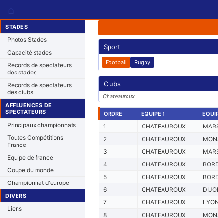
⌂
STADES
Photos Stades
Sport
Capacité stades
Football
Rugby
Records de spectateurs
des stades
Clubs
Records de spectateurs
des clubs
Chateauroux
AFFLUENCES DE
SPECTATEURS
ORDRE
EQUIPE 1
EQUIP
Principaux championnats
1
CHATEAUROUX
MARS
Toutes Compétitions
2
CHATEAUROUX
MON
France
3
CHATEAUROUX
MARS
Equipe de france
4
CHATEAUROUX
BOR
Coupe du monde
5
CHATEAUROUX
BOR
Championnat d'europe
6
CHATEAUROUX
DIJO
DIVERS
7
CHATEAUROUX
LYO
Liens
8
CHATEAUROUX
MON