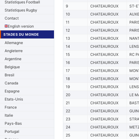
Statistiques Football
9
CHATEAUROUX
ST-E
Statistiques Rugby
10
CHATEAUROUX
AUX
Contact
11
CHATEAUROUX
PARI
English version
12
CHATEAUROUX
PARI
STADES DU MONDE
13
CHATEAUROUX
NAN
Allemagne
14
CHATEAUROUX
LENS
Angleterre
15
CHATEAUROUX
RC P
Argentine
16
CHATEAUROUX
PARI
Belgique
17
CHATEAUROUX
MONT
Bresil
18
CHATEAUROUX
MONT
Canada
19
CHATEAUROUX
LENS
Espagne
20
CHATEAUROUX
LE M
Etats-Unis
21
CHATEAUROUX
BAST
France
22
CHATEAUROUX
GUI
Italie
23
CHATEAUROUX
STR
Pays-Bas
24
CHATEAUROUX
MET
Portugal
25
CHATEAUROUX
GUI