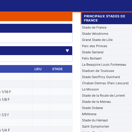
PRINCIPAUX STADES DE
FRANCE
Stade de France
Stade Velodrome
Grand Stade de Lille
Parc des Princes
▼
Stade Gerland
Felix Bollaert
La Beaujoire Louis Fonteneau
LIEU
STADE
Stadium de Toulouse
Stade Geoffroy Guichard
Chaban Delmas (Parc Lescure)
La Mosson
 1/16 F
Stade de la Route de Lorient
 1/8 F
Stade de la Meinau
Stade Océane
MMArena
1/2 f
Stade du Hainaut
Saint Symphorien
e 1/4 F