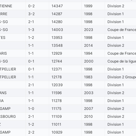
TIENNE
0-2
14347
1999
Division 2
ERRE
3-2
14287
1998
Division 1
S-SG
2-1
14280
1998
Division 1
S-SG
1-3
14003
2023
Coupe de France
TES
1-2
13953
1998
Division 1
1-1
13548
2014
Division 2
ARIS
1-1
12929
1994
Coupe de France 
S-SG
0-1
12744
2000
Coupe de la ligue
PELLIER
0-1
12371
1998
Division 1
PELLIER
1-1
12178
1983
Division 2 Group
2-1
12039
1998
Division 1
ANS
1-1
11596
2003
Division 2
IA
1-1
11278
1998
Division 1
NGAMP
1-0
11175
2007
Division 2
ASBOURG
2-1
11109
2010
Division 2
Z
1-2
11011
1998
Division 1
NGAMP
2-2
10929
1998
Division 1