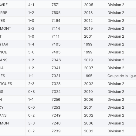
AVRE
4-1
7571
2005
Division 2
ERRE
1-2
7505
2018
Division 2
YES
1-0
7494
2012
Division 2
RMONT
2-2
7414
2019
Division 2
T
1-0
7411
2001
Division 2
STAR
1-4
7405
1999
Division 2
NCE
5-0
7405
1999
Division 2
EANS
1-2
7346
2019
Division 2
IA
1-2
7341
2007
Division 2
NES
1-1
7331
1995
Coupe de la ligue
TIGUES
2-3
7328
2002
Division 2
RS
0-3
7324
2010
Division 2
N
1-1
7256
2006
Division 2
CY
0-0
7253
2001
Division 2
ANS
0-2
7249
2002
Division 2
RMONT
3-3
7240
2006
Division 2
N
0-2
7239
2002
Division 2