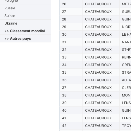
Pologne
26
CHATEAUROUX
MET
Russie
27
CHATEAUROUX
GUE
Suisse
28
CHATEAUROUX
GUI
Ukraine
29
CHATEAUROUX
NIOR
>>
Classement mondial
30
CHATEAUROUX
LE H
>>
Autres pays
31
CHATEAUROUX
NAN
32
CHATEAUROUX
ST-E
33
CHATEAUROUX
REN
34
CHATEAUROUX
GRE
35
CHATEAUROUX
STR
36
CHATEAUROUX
AC-A
37
CHATEAUROUX
CLE
38
CHATEAUROUX
MONT
39
CHATEAUROUX
LENS
40
CHATEAUROUX
GUI
41
CHATEAUROUX
LENS
42
CHATEAUROUX
TRO