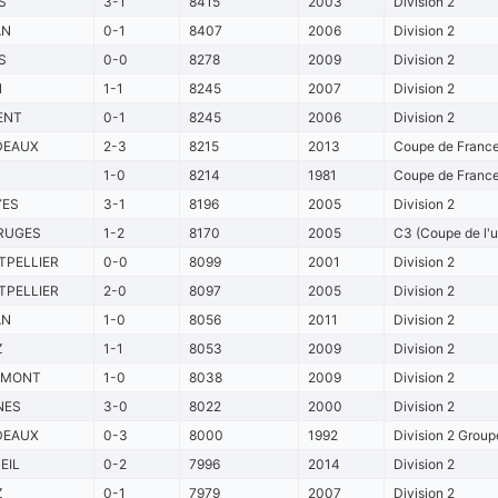
S
3-1
8415
2003
Division 2
AN
0-1
8407
2006
Division 2
S
0-0
8278
2009
Division 2
N
1-1
8245
2007
Division 2
ENT
0-1
8245
2006
Division 2
DEAUX
2-3
8215
2013
Coupe de France
1-0
8214
1981
Coupe de France
YES
3-1
8196
2005
Division 2
RUGES
1-2
8170
2005
C3 (Coupe de l'u
PELLIER
0-0
8099
2001
Division 2
PELLIER
2-0
8097
2005
Division 2
AN
1-0
8056
2011
Division 2
Z
1-1
8053
2009
Division 2
RMONT
1-0
8038
2009
Division 2
NES
3-0
8022
2000
Division 2
DEAUX
0-3
8000
1992
Division 2 Group
EIL
0-2
7996
2014
Division 2
Z
0-1
7979
2007
Division 2