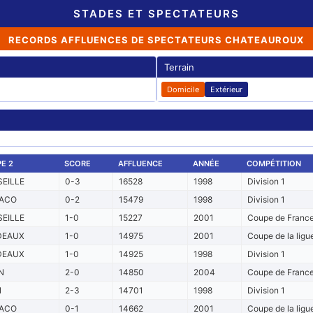
STADES ET SPECTATEURS
RECORDS AFFLUENCES DE SPECTATEURS CHATEAUROUX
Terrain
Domicile
Extérieur
E 2
SCORE
AFFLUENCE
ANNÉE
COMPÉTITION
EILLE
0-3
16528
1998
Division 1
ACO
0-2
15479
1998
Division 1
EILLE
1-0
15227
2001
Coupe de France
DEAUX
1-0
14975
2001
Coupe de la ligue
DEAUX
1-0
14925
1998
Division 1
N
2-0
14850
2004
Coupe de France 
N
2-3
14701
1998
Division 1
ACO
0-1
14662
2001
Coupe de la ligu