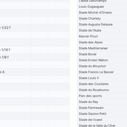
L'abbe Deschamps
Louis Dugauguez
Stade Michel d'Ornano
Stade Charlety
Stade Auguste Delaune
 1/32 f
Stade de l'Aube
Marcel-Picot
Stade des Alpes
Stade Mediterranee
1/16 f
Stade Bonal
 1/8 f
Stade Ernest Wallon
Stade du Moustoir
e A
Stade Francis Le Basser
Stade Louis II
Stade des Costieres
Stade du Roudourou
Parc des sports
Stade du Ray
Stade Parmesain
Stade Gaston Petit
Stade de l'ouest
Stade de la Valle du Cher