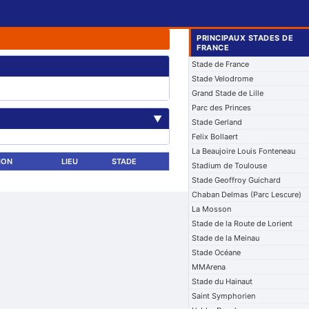
PRINCIPAUX STADES DE
FRANCE
Stade de France
Stade Velodrome
Grand Stade de Lille
Parc des Princes
▼
Stade Gerland
Felix Bollaert
La Beaujoire Louis Fonteneau
ION
LIEU
STADE
Stadium de Toulouse
Stade Geoffroy Guichard
Chaban Delmas (Parc Lescure)
La Mosson
Stade de la Route de Lorient
Stade de la Meinau
Stade Océane
MMArena
Stade du Hainaut
Saint Symphorien