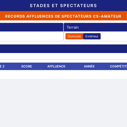
STADES ET SPECTATEURS
RECORDS AFFLUENCES DE SPECTATEURS CS-AMATEUR
Terrain
Domicile
Extérieur
E 2
SCORE
AFFLUENCE
ANNÉE
COMPÉTIT