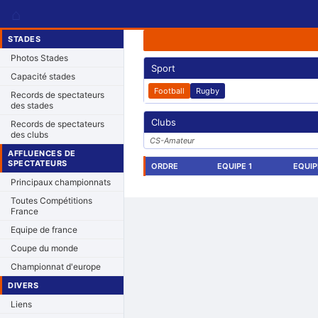
⌂
STADES
Photos Stades
Sport
Capacité stades
Football
Rugby
Records de spectateurs
des stades
Clubs
Records de spectateurs
des clubs
CS-Amateur
AFFLUENCES DE
SPECTATEURS
ORDRE
EQUIPE 1
EQUIP
Principaux championnats
Toutes Compétitions
France
Equipe de france
Coupe du monde
Championnat d'europe
DIVERS
Liens