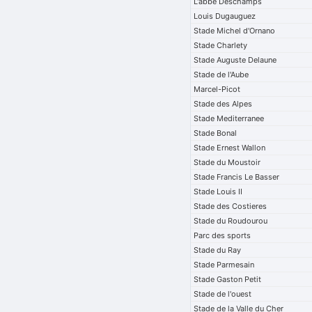
L'abbe Deschamps
Louis Dugauguez
Stade Michel d'Ornano
Stade Charlety
Stade Auguste Delaune
Stade de l'Aube
Marcel-Picot
Stade des Alpes
Stade Mediterranee
Stade Bonal
Stade Ernest Wallon
Stade du Moustoir
Stade Francis Le Basser
Stade Louis II
Stade des Costieres
Stade du Roudourou
Parc des sports
Stade du Ray
Stade Parmesain
Stade Gaston Petit
Stade de l'ouest
Stade de la Valle du Cher