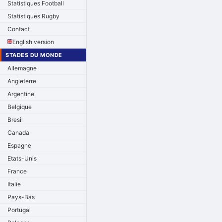
Statistiques Football
Statistiques Rugby
Contact
English version
STADES DU MONDE
Allemagne
Angleterre
Argentine
Belgique
Bresil
Canada
Espagne
Etats-Unis
France
Italie
Pays-Bas
Portugal