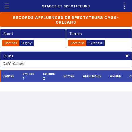
☰
⋮
STADES ET SPECTATEURS
RECORDS AFFLUENCES DE SPECTATEURS CASG-
ORLEANS
Sport
Terrain
Football
Rugby
Domicile
Extérieur
Clubs
▼
CASG-Orleans
EQUIPE
EQUIPE
ORDRE
SCORE
AFFLUENCE
ANNÉE
C
1
2