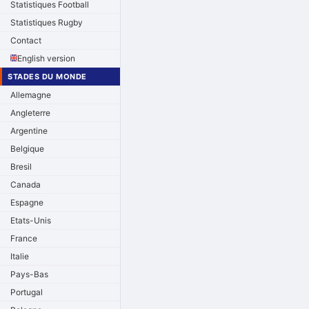
Statistiques Football
Statistiques Rugby
Contact
English version
STADES DU MONDE
Allemagne
Angleterre
Argentine
Belgique
Bresil
Canada
Espagne
Etats-Unis
France
Italie
Pays-Bas
Portugal