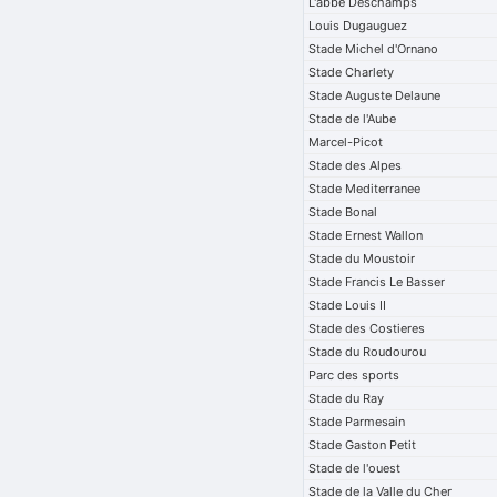
L'abbe Deschamps
Louis Dugauguez
Stade Michel d'Ornano
Stade Charlety
Stade Auguste Delaune
Stade de l'Aube
Marcel-Picot
Stade des Alpes
Stade Mediterranee
Stade Bonal
Stade Ernest Wallon
Stade du Moustoir
Stade Francis Le Basser
Stade Louis II
Stade des Costieres
Stade du Roudourou
Parc des sports
Stade du Ray
Stade Parmesain
Stade Gaston Petit
Stade de l'ouest
Stade de la Valle du Cher