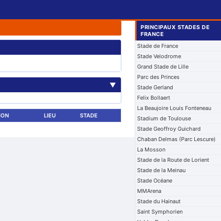
PRINCIPAUX STADES DE
FRANCE
Stade de France
Stade Velodrome
Grand Stade de Lille
Parc des Princes
▼
Stade Gerland
Felix Bollaert
La Beaujoire Louis Fonteneau
ION
LIEU
STADE
Stadium de Toulouse
Stade Geoffroy Guichard
Chaban Delmas (Parc Lescure)
La Mosson
Stade de la Route de Lorient
Stade de la Meinau
Stade Océane
MMArena
Stade du Hainaut
Saint Symphorien