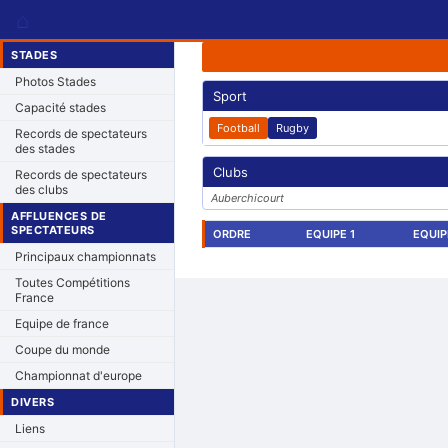
⌂
STADES
Photos Stades
Sport
Capacité stades
Football
Rugby
Records de spectateurs
des stades
Clubs
Records de spectateurs
des clubs
Auberchicourt
AFFLUENCES DE
SPECTATEURS
ORDRE
EQUIPE 1
EQUIP
Principaux championnats
Toutes Compétitions
France
Equipe de france
Coupe du monde
Championnat d'europe
DIVERS
Liens