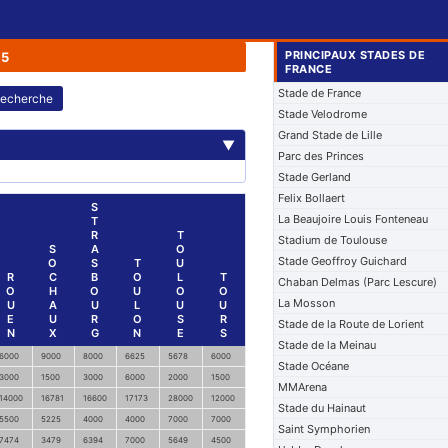
PRINCIPAUX STADES DE
85
FRANCE
Stade de France
echerche
Stade Velodrome
Grand Stade de Lille
▼
Parc des Princes
Stade Gerland
Felix Bollaert
S
La Beaujoire Louis Fonteneau
T
R
T
Stadium de Toulouse
S
A
O
Stade Geoffroy Guichard
O
S
T
U
R
C
B
O
L
T
Chaban Delmas (Parc Lescure)
O
H
O
U
O
O
La Mosson
U
A
U
L
U
U
E
U
R
O
S
R
Stade de la Route de Lorient
N
X
G
N
E
S
Stade de la Meinau
6000
9000
8000
6625
5678
6000
Stade Océane
3000
1500
3000
6000
2000
1500
MMArena
14000
16781
16600
17173
28000
12000
Stade du Hainaut
5500
5225
4000
4000
7000
7000
Saint Symphorien
7474
3479
6394
7000
5649
4500