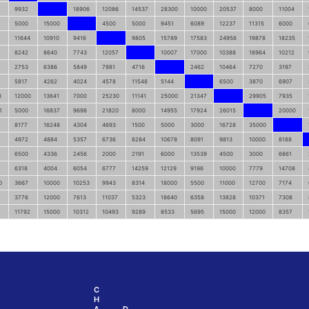
9932
18906
12086
14537
28300
10000
20537
8000
11004
5000
15000
4500
5000
9451
6089
12237
11315
6000
11644
10910
9416
9805
15789
17583
24956
19878
18235
8242
8640
7743
12057
10007
17000
10388
18964
10212
2753
6386
5849
7981
4716
2462
10464
7270
3197
5817
4262
4024
4578
11548
5144
6500
3870
6907
8
12000
13641
7000
25230
11141
25000
21347
29905
7935
1
5000
16837
9698
21820
8000
14955
17924
26015
20000
8177
16248
4304
4693
1500
5000
3000
16728
35000
4972
4884
5357
6736
6284
10678
8091
9813
10000
8188
6500
4336
2456
2000
2191
6000
13539
4500
3000
6861
6318
4004
6054
6777
14259
12129
9196
10000
7779
14708
0
3667
10000
10253
9943
8314
18000
5500
11000
12700
7174
3776
12000
7613
11037
5323
18640
6358
13828
10371
7308
11792
15000
10312
10493
9289
8533
5695
15000
12000
8357
C
H