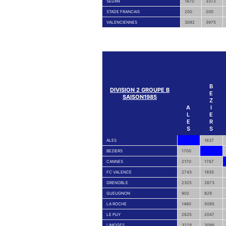
SEDAN
1870
3372
STADE FRANCAIS
200
200
VALENCIENNES
3092
3975
B
DIVISION 2 GROUPE B
E
SAISON1985
Z
A
I
L
E
E
R
S
S
ALES
1637
BEZIERS
1700
CANNES
2170
1767
FC VALENCE
2743
1935
GRENOBLE
2325
2673
GUEUGNON
902
829
LA ROCHE
1460
5085
LE PUY
2625
2047
LIMOGES
3229
3086