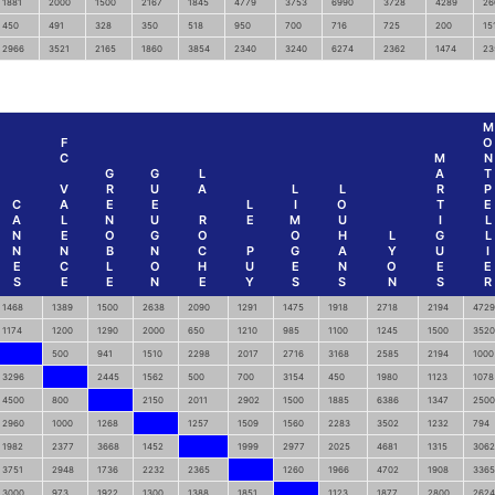
1881
2000
1500
2167
1845
4779
3753
6990
3728
4289
26
450
491
328
350
518
950
700
716
725
200
15
2966
3521
2165
1860
3854
2340
3240
6274
2362
1474
23
M
F
O
C
M
N
G
G
L
A
T
V
R
U
A
L
L
R
P
C
A
E
E
L
I
O
T
E
A
L
N
U
R
E
M
U
I
L
N
E
O
G
O
O
H
L
G
L
N
N
B
N
C
P
G
A
Y
U
I
E
C
L
O
H
U
E
N
O
E
E
S
E
E
N
E
Y
S
S
N
S
R
1468
1389
1500
2638
2090
1291
1475
1918
2718
2194
4729
1174
1200
1290
2000
650
1210
985
1100
1245
1500
3520
500
941
1510
2298
2017
2716
3168
2585
2194
1000
3296
2445
1562
500
700
3154
450
1980
1123
1078
4500
800
2150
2011
2902
1500
1885
6386
1347
2500
2960
1000
1268
1257
1509
1560
2283
3502
1232
794
1982
2377
3668
1452
1999
2977
2025
4681
1315
3062
3751
2948
1736
2232
2365
1260
1966
4702
1908
3365
3000
973
1922
1300
1388
1851
1123
1877
2800
2624