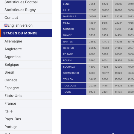
Statistiques Football
LENS
7054
5270
30000
8949
Statistiques Rugby
LILLE
12000
10250
16000
6000
MARSEILLE
10561
9387
33039
6073
Contact
METZ
13844
8915
22034
7956
English version
MONACO
2769
3317
6580
2142
STADES DU MONDE
NANCY
5737
2853
14918
3963
Allemagne
NANTES
28867
13479
44285
1917
PARIS-SG
29847
18381
31985
2097
Angleterre
RC PARIS
6500
5693
20000
3666
Argentine
ROUEN
5260
6001
18356
5828
Belgique
SOCHAUX
4500
4508
12000
4000
Bresil
STRASBOURG
8000
10812
19020
8856
Canada
TOULON
14456
7000
15000
1020
TOULOUSE
20328
14111
14939
5365
Espagne
TOURS
9478
7831
14184
6830
Etats-Unis
France
Italie
Pays-Bas
Portugal