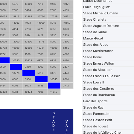
L'abbe Deschamps
16000
5678
14000
7913
9436
12171
Louis Dugauguez
6000
7000
5494
6000
7000
4103
Stade Michel d'Ornano
17054
21815
13964
23760
17229
10151
Stade Charlety
9001
13363
7903
14000
8248
10552
Stade Auguste Delaune
3368
4414
2796
5275
6550
6173
Stade de l'Aube
3532
5568
3414
3421
5836
7819
Marcel-Picot
10009
12000
13500
15116
8000
7500
Stade des Alpes
13708
10000
12000
16731
10000
8455
Stade Mediterranee
10741
3000
1500
2500
8730
4000
Stade Bonal
10550
10429
6971
6733
6180
Stade Ernest Wallon
2500
2389
4000
5000
2677
Stade du Moustoir
4588
18778
5616
6476
4449
Stade Francis Le Basser
6000
6000
6900
10545
8601
Stade Louis II
8454
6095
6603
8745
3712
Stade des Costieres
10408
6981
10474
7606
11640
Stade du Roudourou
Parc des sports
Stade du Ray
S
Stade Parmesain
T
Stade Gaston Petit
A
V
D
A
Stade de l'ouest
E
L
Stade de la Valle du Cher