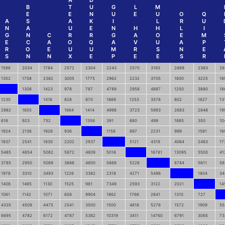
A
D
B
T
U
G
L
M
E
E
N
U
E
U
O
Q
A
S
A
K
I
L
R
U
N
A
U
E
N
H
H
L
I
G
N
C
R
R
G
A
O
E
M
E
C
A
O
Q
A
V
U
A
P
R
O
E
U
U
M
R
S
N
E
S
N
N
X
E
P
E
E
S
R
1586
2034
1784
2572
2304
2243
2570
3193
2889
2383
26
1352
1758
2382
3005
1775
2962
2232
3705
1800
3225
18
1308
1423
978
787
4789
2958
4887
1250
3880
18
1230
1418
828
870
1869
1253
3578
802
1627
13
2982
1655
1664
1414
4998
3723
5993
2683
2848
19
618
923
752
1356
391
680
499
1885
350
10
1924
2136
1926
936
1158
897
2231
999
1581
16
1937
2541
1830
2202
2937
5121
4319
4064
2483
17
5485
4854
5082
5872
4609
5016
16781
13095
5500
41
3785
2950
5089
3886
4800
5868
5226
8784
5611
58
1978
3310
3493
1226
3382
2318
4271
5496
1804
34
1408
1465
1130
1525
981
7349
2593
3122
2021
14
1061
1142
1071
658
9904
1862
1766
2841
1310
727
4335
4509
4475
2541
3500
1500
4818
5278
1572
1909
55
6695
4782
6172
4787
5382
10319
3411
14760
6791
3065
73