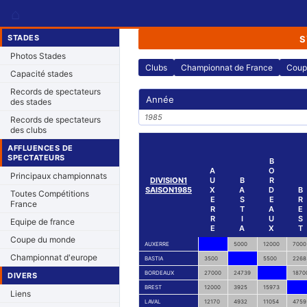
⌂
STADES
S
Photos Stades
Clubs
Championnat de France
Coup
Capacité stades
Records de spectateurs
Année
des stades
1985
Records de spectateurs
des clubs
AFFLUENCES DE
SPECTATEURS
B
A
O
Principaux championnats
DIVISION1
U
B
R
SAISON1985
X
A
D
B
Toutes Compétitions
E
S
E
R
France
R
T
A
E
R
I
U
S
Equipe de france
E
A
X
T
Coupe du monde
AUXERRE
5000
12000
7000
Championnat d'europe
BASTIA
3500
5500
2268
BORDEAUX
27000
24739
1870
DIVERS
BREST
12000
3925
15973
Liens
LAVAL
12170
4932
11054
4759