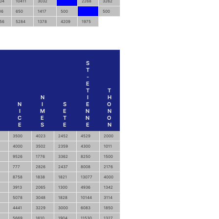
04
10411
3032
2268
3262
16
650
1417
500
500
56
5284
1378
4209
1975
S
T
-
E
T
T
N
I
H
N
I
S
E
O
I
M
E
N
N
C
E
T
N
O
E
S
E
E
N
3500
4023
2452
4529
2000
4000
3502
2359
4300
1011
9526
1776
3362
8250
1500
777
2826
2437
8008
2176
8758
1838
1821
13077
4000
3913
2065
1300
4936
1342
5078
3048
1828
10144
3114
4441
3229
3000
6083
1850
5669
1610
1904
11530
1327