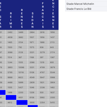
E
R
F
N
Stade Marcel Michelin
E
R
C
Stade Francis Le Blé
D
R
A
I
R
E
S
N
E
S
E
N
E
C
N
T
I
N
D
A
N
A
M
E
A
I
E
R
S
S
N
S
S
31
2492
3489
2864
2616
1956
91
4938
3682
1937
1956
1437
61
1465
3154
1971
1888
2113
16
1500
792
1575
938
843
97
3066
3128
3331
3279
2174
40
1514
367
1168
397
1367
95
1244
1555
2088
1319
800
79
3893
10086
3331
4789
3879
26
5795
10116
5108
4767
5544
13
9888
6622
4549
5647
5988
58
4488
5899
2809
1831
3904
53
1555
5427
1046
2336
1462
1498
2200
1209
500
1637
41
4001
8106
5992
2000
20
4612
3500
2354
5410