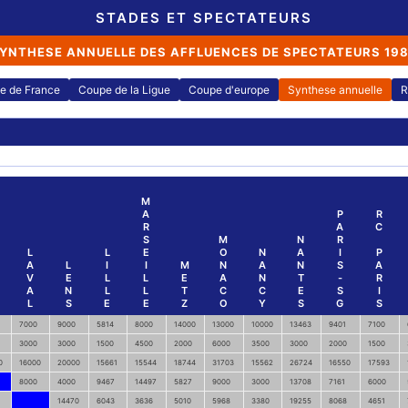
STADES ET SPECTATEURS
YNTHESE ANNUELLE DES AFFLUENCES DE SPECTATEURS 19
e de France
Coupe de la Ligue
Coupe d'europe
Synthese annuelle
R
M
A
P
R
R
A
C
S
M
N
R
L
L
E
O
N
A
I
P
A
L
I
I
M
N
A
N
S
A
V
E
L
L
E
A
N
T
-
R
A
N
L
L
T
C
C
E
S
I
L
S
E
E
Z
O
Y
S
G
S
7000
9000
5814
8000
14000
13000
10000
13463
9401
7100
3000
3000
1500
4500
2000
6000
3500
3000
2000
1500
0
16000
20000
15661
15544
18744
31703
15562
26724
16550
17593
8000
4000
9467
14497
5827
9000
3000
13708
7161
6000
14470
6043
3636
5010
5968
3380
19255
8068
4651