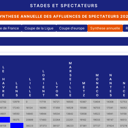
STADES ET SPECTATEURS
YNTHESE ANNUELLE DES AFFLUENCES DE SPECTATEURS 20
e de France
Coupe de la Ligue
Coupe d'europe
Synthese annuelle
R
M
L
A
E
L
R
O
S
M
N
H
L
R
E
O
A
A
L
I
I
L
I
M
N
N
N
V
E
L
E
Y
L
E
A
T
I
R
N
L
N
O
L
T
C
E
C
E
S
E
T
N
E
Z
O
S
E
12762
12979
0
11719
14721
16500
10367
13404
14308
12753
16729
17243
16124
16090
17359
16529
15588
16703
17041
16052
14601
14550
14840
14944
14534
13642
13938
14522
14941
14158
19375
20689
17483
22264
22201
19162
19033
19747
16513
38158
38223
37373
38137
38223
37381
37727
37824
37278