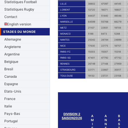
Statistiques Football
LILLE
38802
47097
44145
Statistiques Rugby
LORIENT
13720
16071
16607
LYON
44437
51440
46046
Contact
MARSEILLE
64599
55766
66279
English version
METZ
21107
22931
19705
STADES DU MONDE
MONACO
5186
8473
5288
Allemagne
NANTES
25042
28784
24899
NICE
17630
22175
18757
Angleterre
PARIS-FC
15003
15007
15318
Argentine
PARIS-SG
47401
47792
47752
Belgique
RENNES
26749
27148
27959
Bresil
STRASBOURG
22171
22667
30017
Canada
TOULOUSE
19132
23721
23158
Espagne
Etats-Unis
France
Italie
Pays-Bas
DIVISION 2
A
A
B
SAISON2026
M
N
A
Portugal
I
N
S