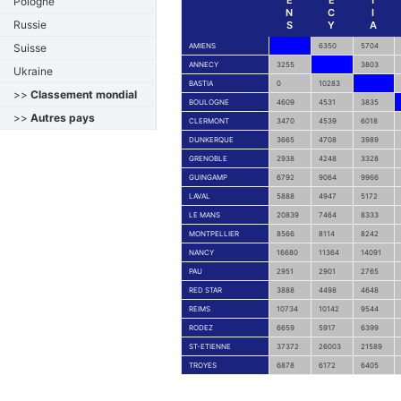
E
E
T
Pologne
N
C
I
Russie
S
Y
A
Suisse
AMIENS
6350
5704
ANNECY
3255
3803
Ukraine
BASTIA
0
10283
>>
Classement mondial
BOULOGNE
4609
4531
3835
>>
Autres pays
CLERMONT
3470
4539
6018
DUNKERQUE
3665
4708
3989
GRENOBLE
2938
4248
3328
GUINGAMP
6792
9064
9966
LAVAL
5888
4947
5172
LE MANS
20839
7464
8333
MONTPELLIER
8566
8114
8242
NANCY
16680
11364
14091
PAU
2951
2901
2765
RED STAR
3888
4498
4648
REIMS
10734
10142
9544
RODEZ
6659
5917
6399
ST-ETIENNE
37372
26003
21589
TROYES
6878
6172
6405