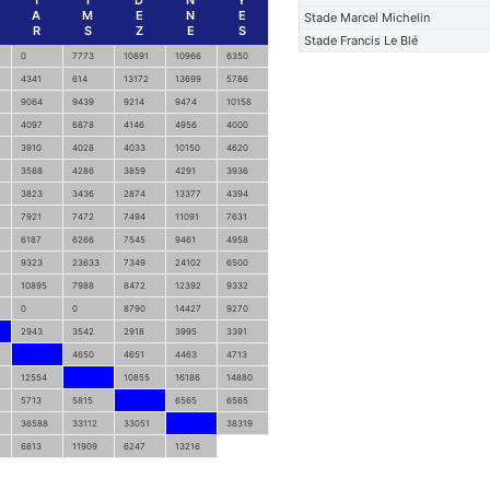
T
I
D
N
Y
A
M
E
N
E
Stade Marcel Michelin
R
S
Z
E
S
Stade Francis Le Blé
0
7773
10891
10966
6350
4341
614
13172
13699
5786
9064
9439
9214
9474
10158
4097
6878
4146
4956
4000
3910
4028
4033
10150
4620
3588
4286
3859
4291
3936
3823
3436
2874
13377
4394
7921
7472
7494
11091
7631
6187
6266
7545
9461
4958
9323
23633
7349
24102
6500
10895
7988
8472
12392
9332
0
0
8790
14427
9270
2943
3542
2918
3995
3391
4650
4651
4463
4713
12554
10855
16186
14880
5713
5815
6565
6565
36588
33112
33051
38319
6813
11909
6247
13216