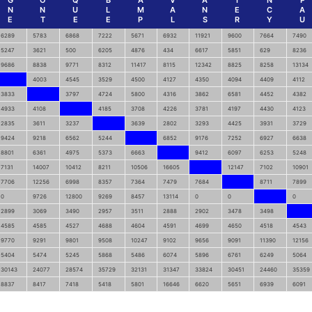
G
O
Q
B
A
V
A
I
N
P
N
N
U
L
M
A
N
E
C
A
E
T
E
E
P
L
S
R
Y
U
6289
5783
6868
7222
5671
6932
11921
9600
7664
7490
5247
3621
500
6205
4876
434
6617
5851
629
8236
9686
8838
9771
8312
11417
8115
12342
8825
8258
13134
4003
4545
3529
4500
4127
4350
4094
4409
4112
3833
3797
4724
5800
4316
3862
6581
4452
4382
4933
4108
4185
3708
4226
3781
4197
4430
4123
2835
3611
3237
3639
2802
3293
4425
3931
3729
9424
9218
6562
5244
6852
9176
7252
6927
6638
8801
6361
4975
5373
6663
9412
6097
6253
5248
7131
14007
10412
8211
10506
16605
12147
7102
10901
7706
12256
6998
8357
7364
7479
7684
8711
7899
0
9726
12800
9269
8457
13114
0
0
0
2899
3069
3490
2957
3511
2888
2902
3478
3498
4585
4585
4527
4688
4604
4591
4699
4650
4518
4543
9770
9291
9801
9508
10247
9102
9656
9091
11390
12156
5404
5474
5245
5868
5486
6074
5896
6761
6249
5064
30143
24077
28574
35729
32131
31347
33824
30451
24460
35359
8837
8417
7418
5418
5801
16646
6620
5651
6939
6091