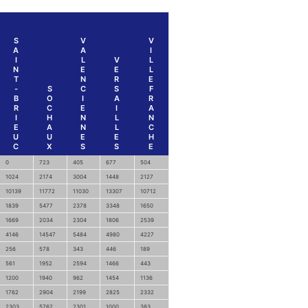
S
V
V
A
A
I
I
L
V
L
N
E
E
L
T
N
R
E
-
S
C
S
F
B
O
I
A
R
R
C
E
I
A
I
H
N
L
N
E
A
N
L
C
U
U
E
E
H
C
X
S
S
E
0
723
405
677
504
1024
2174
3004
1448
2127
10139
11772
11030
13307
10712
1839
5477
2378
3348
1650
1669
2034
2304
1806
2539
4146
14547
5484
4980
4227
256
578
343
446
189
561
1952
2594
1466
443
1200
1940
962
1454
1136
1762
2904
2199
2825
2332
2303
5762
2301
1000
383