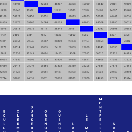
44378
48491
42082
45287
48258
42089
43549
39161
40159
16296
15942
15512
16213
16585
12602
15561
14237
15648
42168
58227
56150
43551
52095
49853
56039
46449
48618
64869
52673
59865
64098
66225
63923
64509
64780
60021
19976
20618
20378
18111
28244
28551
24083
20591
20683
11734
9456
8314
4810
11828
10500
6080
5237
8306
23341
26654
29845
25967
30849
28308
27150
33653
23112
19772
26514
22441
18083
24122
27089
22829
24243
20096
15612
17536
17243
18084
18445
19209
17345
16520
17522
14879
47694
47642
46909
47926
47926
47926
46841
46806
47388
47629
27650
26414
28219
28659
27392
28360
28206
27681
27576
27658
22250
31123
31051
29951
31137
23262
30612
31321
22468
30494
20714
30266
24616
23011
26683
31809
26078
24758
22824
19514
M
O
D
N
B
C
U
G
G
T
O
L
N
R
U
L
P
U
E
K
E
I
E
E
L
R
E
N
N
L
L
N
O
M
R
O
G
A
M
L
A