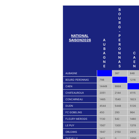
B
O
U
R
G
-
NATIONAL
P
SAISON2026
A
E
U
R
B
O
A
N
C
G
N
A
N
A
E
E
S
N
AUBAGNE
387
848
BOURG-PERONNAS
798
1216
CAEN
14449
9868
CHATEAUROUX
2051
2144
4115
CONCARNEAU
1465
1540
1823
DIJON
4544
5448
5126
FC GOBELINS
450
293
964
FLEURY-MEROGIS
1130
542
1480
LE PUY
1567
1300
1378
ORLEANS
1947
2150
2915
QUEVILLY
1412
0
3350