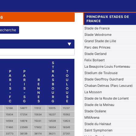
PRINCIPAUX STADES DE
26
FRANCE
Stade de France
echerche
Stade Velodrome
Grand Stade de Lille
▼
Parc des Princes
Stade Gerland
Felix Bollaert
S
La Beaujoire Louis Fonteneau
T
P
P
R
T
Stadium de Toulouse
A
A
A
O
Stade Geoffroy Guichard
R
R
R
S
U
I
I
E
B
L
Chaban Delmas (Parc Lescure)
S
S
N
O
O
La Mosson
-
-
N
U
U
F
S
E
R
S
Stade de la Route de Lorient
C
G
S
G
E
Stade de la Meinau
12168
14977
11512
10015
11237
Stade Océane
15834
17254
15834
16237
15562
MMArena
14594
14978
15031
14539
13823
Stade du Hainaut
17460
23569
17802
18004
18345
Saint Symphorien
33773
38139
38174
38211
37351