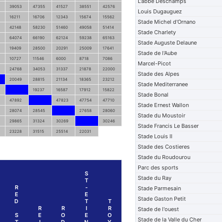
L'abbe Deschamps
39053
47355
41527
38551
42576
Louis Dugauguez
16211
16706
12343
15674
15562
Stade Michel d'Ornano
42148
58230
51460
49058
51414
Stade Charlety
64074
66190
62124
59238
65163
Stade Auguste Delaune
19409
28500
20291
25009
17641
Stade de l'Aube
10727
11546
6000
8718
7086
Marcel-Picot
24768
34053
31337
21878
22000
Stade des Alpes
20049
28815
21134
18365
23212
Stade Mediterranee
19237
16587
17912
15822
Stade Bonal
47892
47823
47754
47710
Stade Ernest Wallon
28074
28545
27658
28060
Stade du Moustoir
29865
31324
30269
30246
Stade Francis Le Basser
23228
31515
25514
22031
Stade Louis II
Stade des Costieres
Stade du Roudourou
Parc des sports
S
Stade du Ray
T
R
-
Stade Parmesain
E
E
Stade Gaston Petit
D
T
T
R
R
I
R
Stade de l'ouest
S
E
O
E
O
Stade de la Valle du Cher