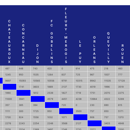
F
L
E
C
F
U
H
C
C
R
A
O
Y
T
N
G
-
Q
E
C
O
M
O
U
A
A
B
E
L
R
E
U
R
D
E
R
E
L
V
R
R
N
I
L
O
E
I
O
O
E
J
I
G
P
A
L
U
U
A
O
N
I
U
N
L
E
X
U
N
S
S
Y
S
Y
N
487
448
743
420
0
614
475
218
460
1245
950
1535
1264
837
725
967
1007
777
9697
15093
10565
10556
9791
10315
9942
11535
17128
1741
3603
1889
2137
1730
4019
1996
3519
1990
1812
2539
1827
1719
1751
2070
2275
11000
3941
4579
4451
4238
13984
4322
5269
357
385
394
720
0
230
690
615
1111
300
1725
950
3500
757
650
5171
1700
924
1558
1032
1071
906
757
1370
2276
2243
2254
2248
3568
2127
3403
4848
1576
2524
2369
3497
1748
2710
2572
7000