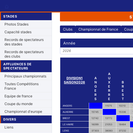
⌂
STADES
S
Photos Stades
Clubs
Championnat de France
Coup
Capacité stades
Records de spectateurs
Année
des stades
2026
Records de spectateurs
des clubs
AFFLUENCES DE
SPECTATEURS
A
Principaux championnats
DIVISION1
A
U
SAISON2026
N
X
B
Toutes Compétitions
G
E
R
France
E
R
E
R
R
S
Equipe de france
S
E
T
Coupe du monde
ANGERS
11575
10210
Championnat d'europe
AUXERRE
15745
15336
BREST
12742
13772
DIVERS
LE HAVRE
16099
21053
18484
Liens
LENS
37303
38083
37232