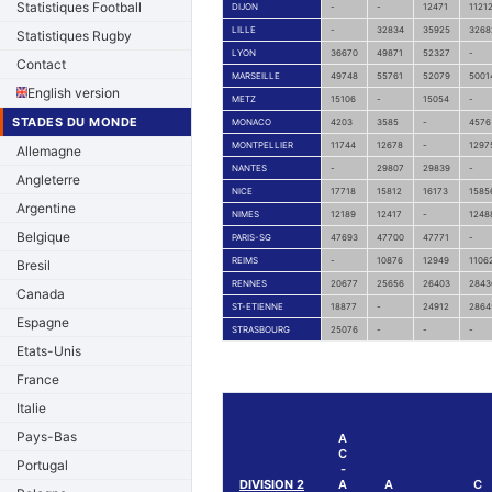
Statistiques Football
DIJON
-
-
12471
1121
LILLE
-
32834
35925
3268
Statistiques Rugby
LYON
36670
49871
52327
-
Contact
MARSEILLE
49748
55761
52079
5001
English version
METZ
15106
-
15054
-
STADES DU MONDE
MONACO
4203
3585
-
4576
MONTPELLIER
11744
12678
-
1297
Allemagne
NANTES
-
29807
29839
-
Angleterre
NICE
17718
15812
16173
1585
Argentine
NIMES
12189
12417
-
1248
Belgique
PARIS-SG
47693
47700
47771
-
REIMS
-
10876
12949
1106
Bresil
RENNES
20677
25656
26403
2843
Canada
ST-ETIENNE
18877
-
24912
2864
Espagne
STRASBOURG
25076
-
-
-
Etats-Unis
France
Italie
Pays-Bas
A
C
Portugal
-
DIVISION 2
A
A
C