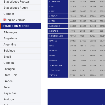
Statistiques Football
CLERMONT
9436
10789
11119
1027
LENS
37601
37410
38208
3701
Statistiques Rugby
LILLE
35490
36360
32292
3025
Contact
LORIENT
12918
12705
13089
1633
English version
LYON
48516
39586
38609
3083
STADES DU MONDE
MARSEILLE
63312
63329
64523
6173
MONACO
4196
7069
3061
9364
Allemagne
MONTPELLIER
10051
11664
13137
1290
Angleterre
NANTES
29407
27650
23266
2575
Argentine
NICE
20163
18545
21133
1903
Belgique
PARIS-SG
47926
47647
47926
4761
REIMS
12855
11242
11411
1202
Bresil
RENNES
27592
28028
27837
2739
Canada
STRASBOURG
25130
25062
25533
2512
Espagne
TOULOUSE
25957
21141
25172
2063
Etats-Unis
TROYES
7731
6673
12689
8652
France
Italie
Pays-Bas
Portugal