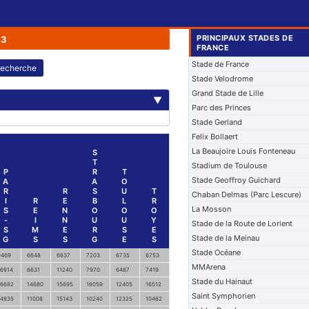
PRINCIPAUX STADES DE
23
FRANCE
Stade de France
echerche
Stade Velodrome
Grand Stade de Lille
▼
Parc des Princes
Stade Gerland
Felix Bollaert
La Beaujoire Louis Fonteneau
S
T
Stadium de Toulouse
P
R
T
Stade Geoffroy Guichard
A
A
O
R
R
S
U
T
Chaban Delmas (Parc Lescure)
I
R
E
B
L
R
La Mosson
S
E
N
O
O
O
-
I
N
U
U
Y
Stade de la Route de Lorient
S
M
E
R
S
E
Stade de la Meinau
G
S
S
G
E
S
Stade Océane
9469
6648
6637
7203
6735
6753
MMArena
16914
6631
11240
7970
6487
7419
Stade du Hainaut
16682
14680
15695
16059
12405
16512
Saint Symphorien
14935
11008
15143
10240
12325
10462