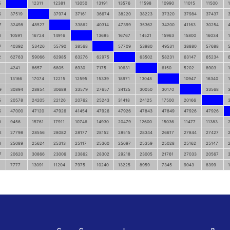
5
12311
12381
13050
13191
13576
11598
10990
11015
11500
5
37519
37974
37161
36674
38220
38223
37320
37984
37437
7
32498
48527
33862
40314
47399
35362
34200
41163
30254
8
10591
16724
14916
13685
16767
14521
15963
15800
16034
7
40392
53426
55790
38568
57709
53980
49531
38880
57688
2
62763
59066
62985
63276
62975
63502
58231
63147
65234
4241
8657
6805
6930
7175
10631
6150
5202
8903
1
13166
17074
12215
12595
15339
18971
13048
10947
16340
9
30894
28854
30689
33579
27657
34125
30050
30170
33568
5
20578
24205
22126
20762
25243
31418
24125
17500
20166
5
47000
47120
47926
41454
47926
47926
47843
47849
47926
47926
3
9456
15761
17911
10746
14930
20479
12600
15036
11477
11383
2
27798
28556
28082
28177
28152
28515
28344
26617
27844
27427
3
25089
25624
25313
25117
25360
25697
25359
25028
25162
25147
7
20620
30866
23006
23862
28302
29218
23005
21761
27033
20567
7777
13091
11204
7975
10240
13225
8959
7345
9043
8399