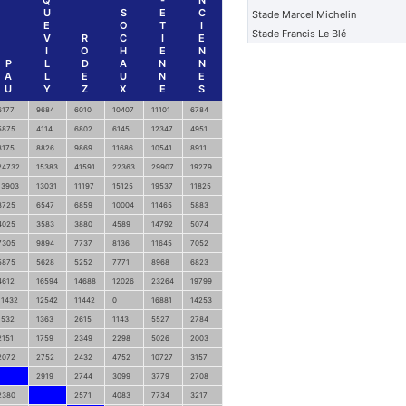
Q
-
N
U
S
E
C
Stade Marcel Michelin
E
O
T
I
Stade Francis Le Blé
V
R
C
I
E
I
O
H
E
N
P
L
D
A
N
N
A
L
E
U
N
E
U
Y
Z
X
E
S
6177
9684
6010
10407
11101
6784
5875
4114
6802
6145
12347
4951
8175
8826
9869
11686
10541
8911
24732
15383
41591
22363
29907
19279
13903
13031
11197
15125
19537
11825
8725
6547
6859
10004
11465
5883
4025
3583
3880
4589
14792
5074
7305
9894
7737
8136
11645
7052
5875
5628
5252
7771
8968
6823
4612
16594
14688
12026
23264
19799
11432
12542
11442
0
16881
14253
1532
1363
2615
1143
5527
2784
2151
1759
2349
2298
5026
2003
2072
2752
2432
4752
10727
3157
2919
2744
3099
3779
2708
2380
2571
4083
7734
3217