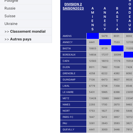
B
Pologne
DIVISION 2
O
Russie
SAISON2023
A
A
B
R
M
N
A
D
Suisse
I
N
S
E
E
E
T
A
Ukraine
N
C
I
U
S
Y
A
X
>>
Classement mondial
AMIENS
5479
6031
8002
>>
Autres pays
ANNECY
4441
7533
1270
BASTIA
10603
9729
11205
BORDEAUX
14934
17217
30099
CAEN
12583
16013
11176
1555
DIJON
9511
7662
7038
7428
GRENOBLE
4258
6222
4392
8092
GUINGAMP
7126
6473
9827
9533
LAVAL
6779
5708
7358
8546
LE HAVRE
5431
5965
6398
2305
METZ
13428
12880
26661
2334
NIMES
2293
1700
2870
9462
NIORT
1753
1627
2190
5446
PARIS-FC
1847
5412
3957
10112
PAU
3261
2643
3593
3821
QUEVILLY
4441
3000
3446
7813