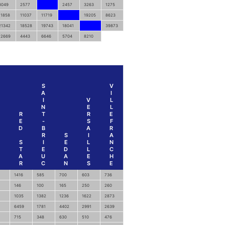
3049
2577
2457
3263
1275
11858
11037
11719
19205
8623
21342
18528
19743
18041
39873
12669
4443
6646
5704
8210
S
V
A
I
I
V
L
N
E
L
R
T
R
E
E
-
S
F
D
B
A
R
R
S
I
A
S
I
E
L
N
T
E
D
L
C
A
U
A
E
H
R
C
N
S
E
1416
585
700
603
736
146
100
165
250
260
1035
1382
1236
1622
2873
6459
1781
4402
2991
2639
715
348
630
510
476