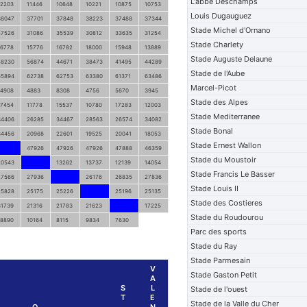
L'abbe Deschamps
12203
11446
10648
10221
10875
10753
Louis Dugauguez
38047
37701
37848
38223
37488
37344
Stade Michel d'Ornano
47526
31086
35539
30812
33635
31254
Stade Charlety
16778
15776
16782
18000
15948
13889
Stade Auguste Delaune
58230
56874
44671
38473
41495
44289
Stade de l'Aube
65894
62738
62753
63380
61371
63486
Marcel-Picot
14908
4883
8308
4756
5670
3945
Stade des Alpes
17454
11778
15537
10780
17283
12003
Stade Mediterranee
34406
26285
34467
28563
26574
34082
Stade Bonal
34456
20968
22601
19525
20041
18053
Stade Ernest Wallon
47926
47926
47926
47888
46359
Stade du Moustoir
20543
13262
13737
12139
14054
Stade Francis Le Basser
27566
27936
26176
26835
27836
Stade Louis II
25828
25175
25226
25196
25135
Stade des Costieres
31739
21316
21783
21623
17225
Stade du Roudourou
18890
10164
8115
9834
7630
Parc des sports
Stade du Ray
Stade Parmesain
V
Stade Gaston Petit
A
S
L
Stade de l'ouest
T
E
Stade de la Valle du Cher