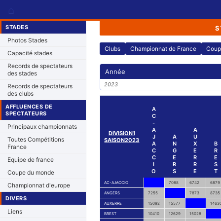
⌂
STADES
S
Photos Stades
Clubs
Championnat de France
Coup
Capacité stades
Records de spectateurs
Année
des stades
2023
Records de spectateurs
des clubs
AFFLUENCES DE
A
SPECTATEURS
C
-
Principaux championnats
A
A
DIVISION1
J
A
U
Toutes Compétitions
SAISON2023
A
N
X
B
France
C
G
E
R
C
E
R
E
Equipe de france
I
R
R
S
O
S
E
T
Coupe du monde
AC-AJACCIO
7088
6742
6879
Championnat d'europe
ANGERS
7255
7873
8735
DIVERS
AUXERRE
15092
15577
1463
Liens
BREST
10410
12629
15028