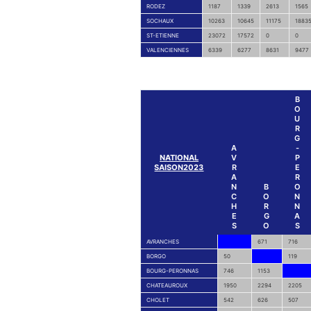
RODEZ
1187
1339
2613
1565
SOCHAUX
10263
10645
11175
1883
ST-ETIENNE
23072
17572
0
0
VALENCIENNES
6339
6277
8631
9477
B
O
U
R
G
A
-
NATIONAL
V
P
SAISON2023
R
E
A
R
N
B
O
C
O
N
H
R
N
E
G
A
S
O
S
AVRANCHES
671
716
BORGO
50
119
BOURG-PERONNAS
746
1153
CHATEAUROUX
1950
2294
2205
CHOLET
542
626
507