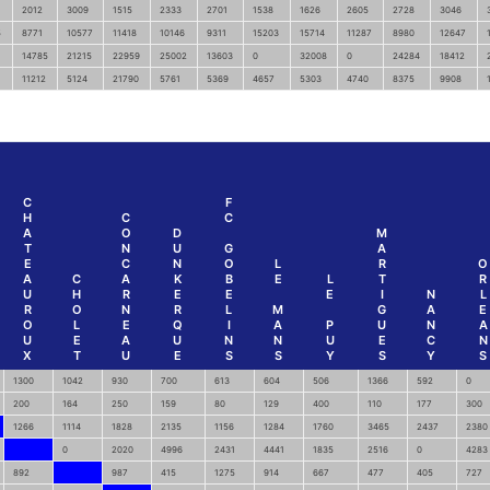
2012
3009
1515
2333
2701
1538
1626
2605
2728
3046
5
8771
10577
11418
10146
9311
15203
15714
11287
8980
12647
14785
21215
22959
25002
13603
0
32008
0
24284
18412
11212
5124
21790
5761
5369
4657
5303
4740
8375
9908
C
F
H
C
C
A
O
D
M
T
N
U
G
A
E
C
N
O
L
R
O
A
C
A
K
B
E
L
T
R
U
H
R
E
E
E
I
N
L
R
O
N
R
L
M
G
A
E
O
L
E
Q
I
A
P
U
N
A
U
E
A
U
N
N
U
E
C
N
X
T
U
E
S
S
Y
S
Y
S
1300
1042
930
700
613
604
506
1366
592
0
200
164
250
159
80
129
400
110
177
300
1266
1114
1828
2135
1156
1284
1760
3465
2437
2380
0
2020
4996
2431
4441
1835
2516
0
4283
892
987
415
1275
914
667
477
405
727