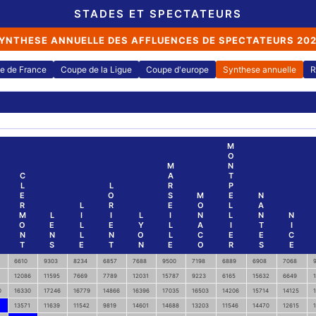
STADES ET SPECTATEURS
YNTHESE ANNUELLE DES AFFLUENCES DE SPECTATEURS 20
e de France
Coupe de la Ligue
Coupe d'europe
Synthese annuelle
R
M
O
M
N
C
A
T
L
L
R
P
E
O
S
M
E
N
R
L
R
E
O
L
A
M
L
I
I
L
I
N
L
N
N
O
E
L
E
Y
L
A
I
T
I
N
N
L
N
O
L
C
E
E
C
T
S
E
T
N
E
O
R
S
E
6610
9303
8234
6857
7688
9500
7198
6889
6908
7068
12086
11595
7669
7789
12031
15787
9223
6165
15632
6649
0
16330
17246
16779
14866
16396
17035
16503
14206
15714
14125
13571
11639
11542
9819
14601
14688
13203
11546
14470
12615