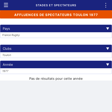
☰
⋮
STADES ET SPECTATEURS
AFFLUENCES DE SPECTATEURS TOULON 1977
Pays
▼
France Rugby
Clubs
▼
Toulon
Année
▼
1977
Pas de résultats pour cette année