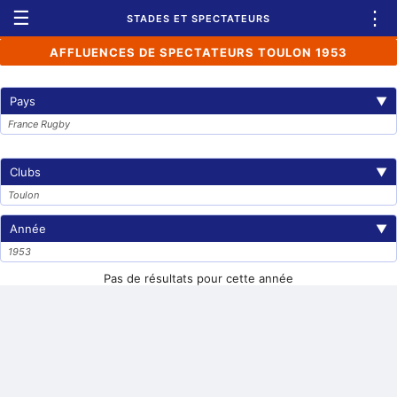
☰
⋮
STADES ET SPECTATEURS
AFFLUENCES DE SPECTATEURS TOULON 1953
Pays
▼
France Rugby
Clubs
▼
Toulon
Année
▼
1953
Pas de résultats pour cette année