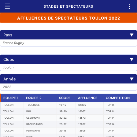
☰
⋮
STADES ET SPECTATEURS
AFFLUENCES DE SPECTATEURS TOULON 2022
Pays
▼
France Rugby
Clubs
▼
Toulon
Année
▼
2022
EQUIPE 1
EQUIPE 2
SCORE
AFFLUENCE
COMPETITION
TOULON
TOULOUSE
19-15
64805
TOP 14
TOULON
PAU
37-20
16067
TOP 14
TOULON
CLERMONT
32-22
13573
TOP 14
TOULON
RACING PARIS
20-27
12827
TOP 14
TOULON
PERPIGNAN
29-18
12605
TOP 14