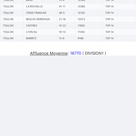
TOULON
BRIVE
13-9
12564
TOP 14
TOULON
LA ROCHELLE
41-11
12365
TOP 14
TOULON
STADE FRANCAIS
38-5
12100
TOP 14
TOULON
BEGLES-BORDEAUX
21-18
12073
TOP 14
TOULON
CASTRES
10-22
11800
TOP 14
TOULON
LYON OU
19-13
11304
TOP 14
TOULON
BIARRITZ
13-9
9166
TOP 14
Affluence Moyenne
:
16770
( DIVISION1 )