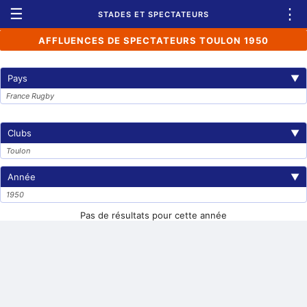
☰
⋮
STADES ET SPECTATEURS
AFFLUENCES DE SPECTATEURS TOULON 1950
Pays
▼
France Rugby
Clubs
▼
Toulon
Année
▼
1950
Pas de résultats pour cette année