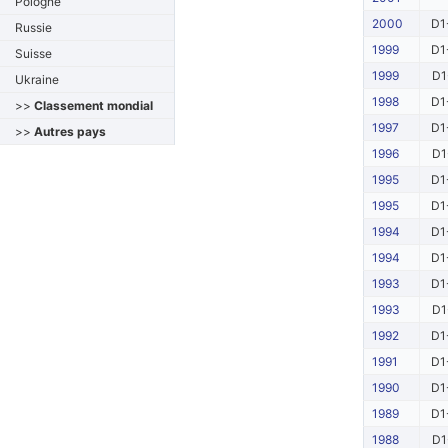
Pologne
2000
D1
Russie
1999
D1
Suisse
1999
D1
Ukraine
1998
D1
>>
Classement mondial
1997
D1
>>
Autres pays
1996
D1
1995
D1
1995
D1
1994
D1
1994
D1
1993
D1
1993
D1
1992
D1
1991
D1
1990
D1
1989
D1
1988
D1