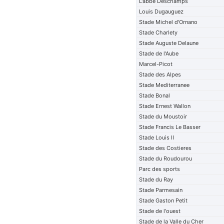
L'abbe Deschamps
Louis Dugauguez
Stade Michel d'Ornano
Stade Charlety
Stade Auguste Delaune
Stade de l'Aube
Marcel-Picot
Stade des Alpes
Stade Mediterranee
Stade Bonal
Stade Ernest Wallon
Stade du Moustoir
Stade Francis Le Basser
Stade Louis II
Stade des Costieres
Stade du Roudourou
Parc des sports
Stade du Ray
Stade Parmesain
Stade Gaston Petit
Stade de l'ouest
Stade de la Valle du Cher