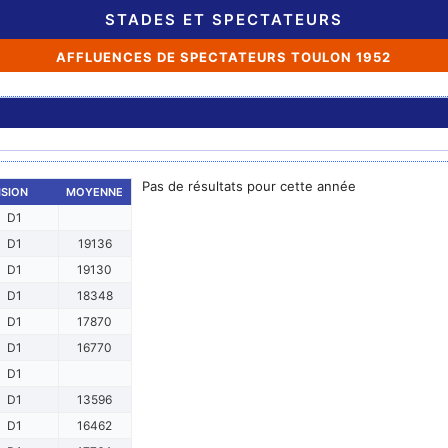
STADES ET SPECTATEURS
AFFLUENCES DE SPECTATEURS TOULON 1952
Pas de résultats pour cette année
ISION
MOYENNE
D1
D1
19136
D1
19130
D1
18348
D1
17870
D1
16770
D1
D1
13596
D1
16462