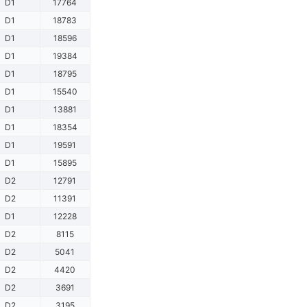
D1
17764
D1
18783
D1
18596
D1
19384
D1
18795
D1
15540
D1
13881
D1
18354
D1
19591
D1
15895
D2
12791
D2
11391
D1
12228
D2
8115
D2
5041
D2
4420
D2
3691
D2
3195