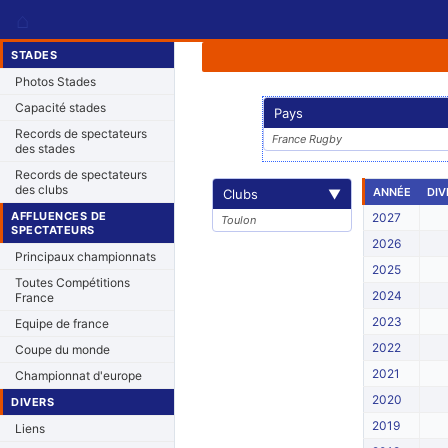
⌂
STADES
Photos Stades
Capacité stades
Pays
Records de spectateurs
France Rugby
des stades
Records de spectateurs
des clubs
ANNÉE
DIV
Clubs
▼
AFFLUENCES DE
2027
Toulon
SPECTATEURS
2026
Principaux championnats
2025
Toutes Compétitions
2024
France
2023
Equipe de france
2022
Coupe du monde
2021
Championnat d'europe
2020
DIVERS
2019
Liens