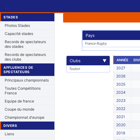
⌂
STADES
Photos Stades
Capacité stades
Pays
Records de spectateurs
France Rugby
des stades
Records de spectateurs
des clubs
ANNÉE
DIV
Clubs
▼
AFFLUENCES DE
2027
Toulon
SPECTATEURS
2026
Principaux championnats
2025
Toutes Compétitions
2024
France
2023
Equipe de france
2022
Coupe du monde
2021
Championnat d'europe
2020
DIVERS
2019
Liens