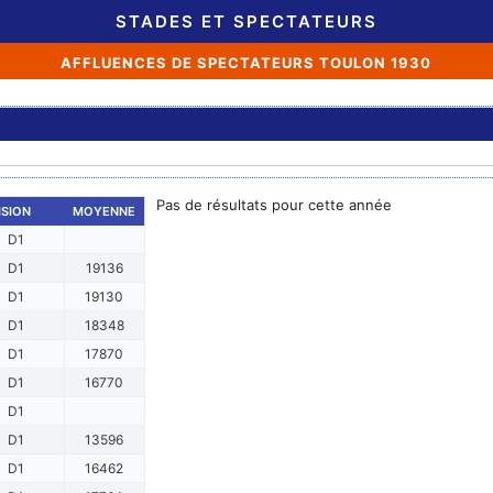
STADES ET SPECTATEURS
AFFLUENCES DE SPECTATEURS TOULON 1930
Pas de résultats pour cette année
ISION
MOYENNE
D1
D1
19136
D1
19130
D1
18348
D1
17870
D1
16770
D1
D1
13596
D1
16462