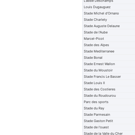
L'abbe Deschamps
Louis Dugauguez
Stade Michel d'Ornano
Stade Charlety
Stade Auguste Delaune
Stade de l'Aube
Marcel-Picot
Stade des Alpes
Stade Mediterranee
Stade Bonal
Stade Ernest Wallon
Stade du Moustoir
Stade Francis Le Basser
Stade Louis II
Stade des Costieres
Stade du Roudourou
Parc des sports
Stade du Ray
Stade Parmesain
Stade Gaston Petit
Stade de l'ouest
Stade de la Valle du Cher