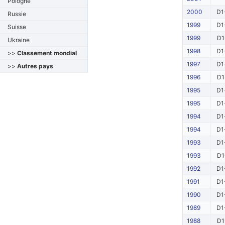
Pologne
2000
D1
Russie
1999
D1
Suisse
1999
D1
Ukraine
1998
D1
>>
Classement mondial
1997
D1
>>
Autres pays
1996
D1
1995
D1
1995
D1
1994
D1
1994
D1
1993
D1
1993
D1
1992
D1
1991
D1
1990
D1
1989
D1
1988
D1