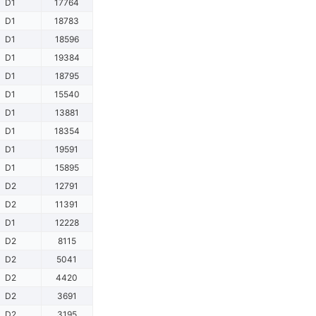
D1
17764
D1
18783
D1
18596
D1
19384
D1
18795
D1
15540
D1
13881
D1
18354
D1
19591
D1
15895
D2
12791
D2
11391
D1
12228
D2
8115
D2
5041
D2
4420
D2
3691
D2
3195