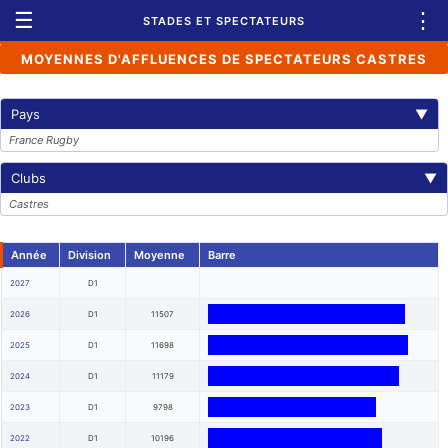
☰
⋮
STADES ET SPECTATEURS
MOYENNES D'AFFLUENCES DE SPECTATEURS CASTRES
Pays
▼
France Rugby
Clubs
▼
Castres
Année
Division
Moyenne
Barre
2027
D1
2026
D1
11507
2025
D1
11698
2024
D1
11179
2023
D1
9798
2022
D1
10196