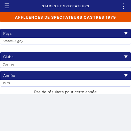
☰
⋮
STADES ET SPECTATEURS
AFFLUENCES DE SPECTATEURS CASTRES 1979
Pays
▼
France Rugby
Clubs
▼
Castres
Année
▼
1979
Pas de résultats pour cette année