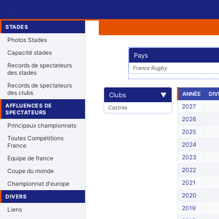
⌂
STADES
Photos Stades
Capacité stades
Pays
Records de spectateurs
France Rugby
des stades
Records de spectateurs
des clubs
ANNÉE
DIV
Clubs
▼
AFFLUENCES DE
2027
Castres
SPECTATEURS
2026
Principaux championnats
2025
Toutes Compétitions
2024
France
2023
Equipe de france
2022
Coupe du monde
2021
Championnat d'europe
2020
DIVERS
2019
Liens