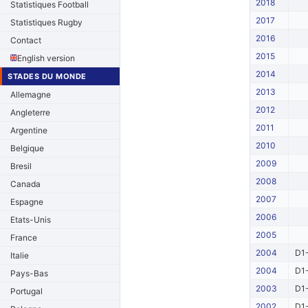
2018
Statistiques Football
2017
Statistiques Rugby
2016
Contact
2015
English version
2014
STADES DU MONDE
2013
Allemagne
2012
Angleterre
2011
Argentine
2010
Belgique
2009
Bresil
2008
Canada
2007
Espagne
2006
Etats-Unis
2005
France
2004
D1-
Italie
2004
D1-
Pays-Bas
2003
D1-
Portugal
2002
D1-