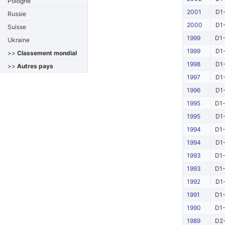
Pologne
2001
D1-
Russie
2000
D1-
Suisse
1999
D1-
Ukraine
1999
D1-
>>
Classement mondial
1998
D1-
>>
Autres pays
1997
D1-
1996
D1-
1995
D1-
1995
D1-
1994
D1-
1994
D1-
1993
D1-
1993
D1-
1992
D1-
1991
D1-
1990
D1-
1989
D2-