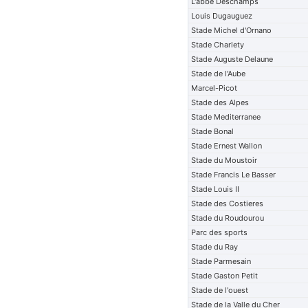
L'abbe Deschamps
Louis Dugauguez
Stade Michel d'Ornano
Stade Charlety
Stade Auguste Delaune
Stade de l'Aube
Marcel-Picot
Stade des Alpes
Stade Mediterranee
Stade Bonal
Stade Ernest Wallon
Stade du Moustoir
Stade Francis Le Basser
Stade Louis II
Stade des Costieres
Stade du Roudourou
Parc des sports
Stade du Ray
Stade Parmesain
Stade Gaston Petit
Stade de l'ouest
Stade de la Valle du Cher