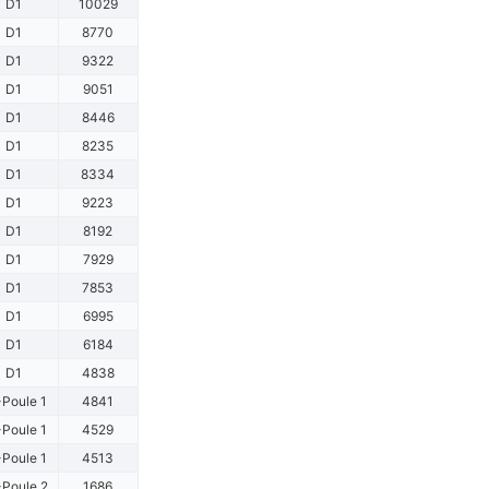
D1
10029
D1
8770
D1
9322
D1
9051
D1
8446
D1
8235
D1
8334
D1
9223
D1
8192
D1
7929
D1
7853
D1
6995
D1
6184
D1
4838
Poule 1
4841
Poule 1
4529
Poule 1
4513
Poule 2
1686