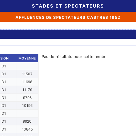
STADES ET SPECTATEURS
AFFLUENCES DE SPECTATEURS CASTRES 1952
Pas de résultats pour cette année
ISION
MOYENNE
D1
D1
11507
D1
11698
D1
11179
D1
9798
D1
10196
D1
D1
9920
D1
10845