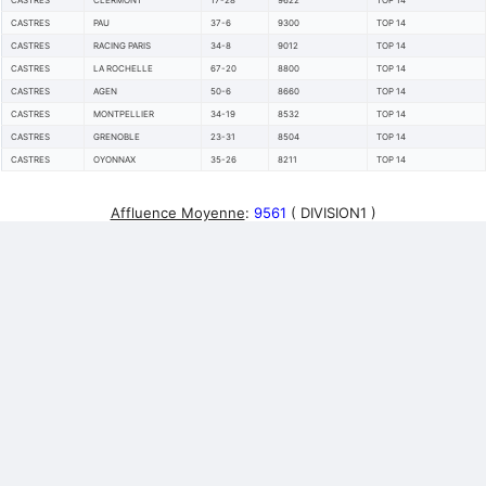
CASTRES
CLERMONT
17-28
9622
TOP 14
CASTRES
PAU
37-6
9300
TOP 14
CASTRES
RACING PARIS
34-8
9012
TOP 14
CASTRES
LA ROCHELLE
67-20
8800
TOP 14
CASTRES
AGEN
50-6
8660
TOP 14
CASTRES
MONTPELLIER
34-19
8532
TOP 14
CASTRES
GRENOBLE
23-31
8504
TOP 14
CASTRES
OYONNAX
35-26
8211
TOP 14
Affluence Moyenne
:
9561
( DIVISION1 )