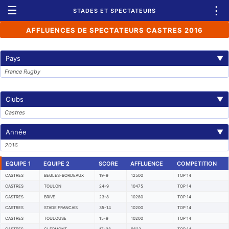
☰
⋮
STADES ET SPECTATEURS
AFFLUENCES DE SPECTATEURS CASTRES 2016
Pays
▼
France Rugby
Clubs
▼
Castres
Année
▼
2016
EQUIPE 1
EQUIPE 2
SCORE
AFFLUENCE
COMPETITION
CASTRES
BEGLES-BORDEAUX
19-9
12500
TOP 14
CASTRES
TOULON
24-9
10475
TOP 14
CASTRES
BRIVE
23-8
10280
TOP 14
CASTRES
STADE FRANCAIS
35-14
10200
TOP 14
CASTRES
TOULOUSE
15-9
10200
TOP 14