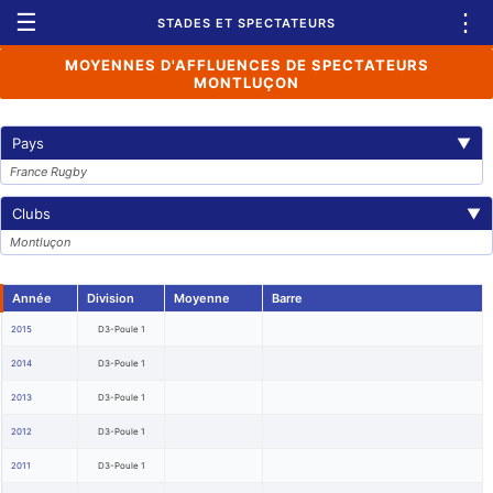
☰
⋮
STADES ET SPECTATEURS
MOYENNES D'AFFLUENCES DE SPECTATEURS
MONTLUÇON
Pays
▼
France Rugby
Clubs
▼
Montluçon
Année
Division
Moyenne
Barre
2015
D3-Poule 1
2014
D3-Poule 1
2013
D3-Poule 1
2012
D3-Poule 1
2011
D3-Poule 1