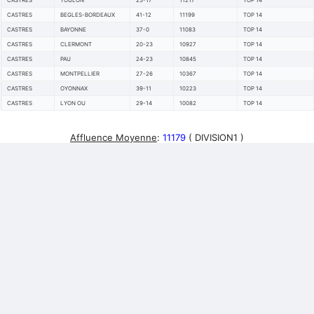
CASTRES
TOULON
25-17
11217
TOP 14
CASTRES
BEGLES-BORDEAUX
41-12
11199
TOP 14
CASTRES
BAYONNE
37-0
11083
TOP 14
CASTRES
CLERMONT
20-23
10927
TOP 14
CASTRES
PAU
24-23
10845
TOP 14
CASTRES
MONTPELLIER
27-26
10367
TOP 14
CASTRES
OYONNAX
39-11
10223
TOP 14
CASTRES
LYON OU
29-14
10082
TOP 14
Affluence Moyenne
:
11179
( DIVISION1 )