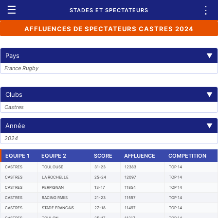
☰
⋮
STADES ET SPECTATEURS
AFFLUENCES DE SPECTATEURS CASTRES 2024
Pays
▼
France Rugby
Clubs
▼
Castres
Année
▼
2024
EQUIPE 1
EQUIPE 2
SCORE
AFFLUENCE
COMPETITION
CASTRES
TOULOUSE
31-23
12383
TOP 14
CASTRES
LA ROCHELLE
25-24
12097
TOP 14
CASTRES
PERPIGNAN
13-17
11854
TOP 14
CASTRES
RACING PARIS
21-23
11557
TOP 14
CASTRES
STADE FRANCAIS
27-18
11497
TOP 14