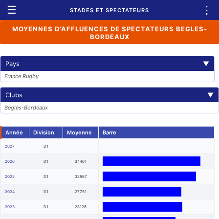
☰
⋮
STADES ET SPECTATEURS
MOYENNES D'AFFLUENCES DE SPECTATEURS BEGLES-
BORDEAUX
Pays
▼
France Rugby
Clubs
▼
Begles-Bordeaux
Année
Division
Moyenne
Barre
2027
D1
2026
D1
34461
2025
D1
32967
2024
D1
27751
2023
D1
28126