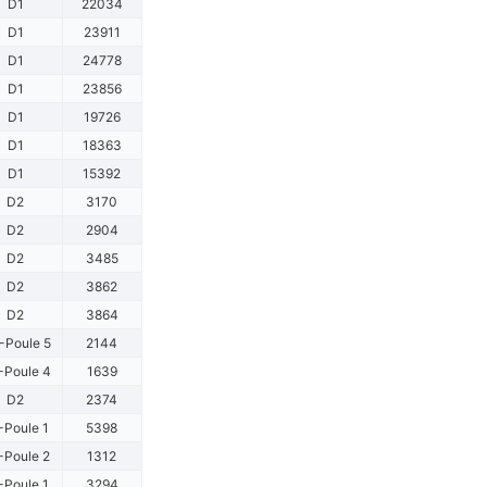
D1
22034
D1
23911
D1
24778
D1
23856
D1
19726
D1
18363
D1
15392
D2
3170
D2
2904
D2
3485
D2
3862
D2
3864
-Poule 5
2144
-Poule 4
1639
D2
2374
-Poule 1
5398
-Poule 2
1312
-Poule 1
3294