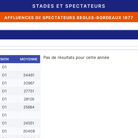
STADES ET SPECTATEURS
AFFLUENCES DE SPECTATEURS BEGLES-BORDEAUX 1977
Pas de résultats pour cette année
ISION
MOYENNE
D1
D1
34461
D1
32967
D1
27751
D1
28126
D1
25684
D1
D1
24551
D1
20408