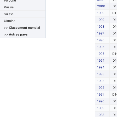
Pologne
2000
D1
Russie
1999
D1
Suisse
1999
D1
Ukraine
1998
D1
>>
Classement mondial
1997
D1
>>
Autres pays
1996
D1
1995
D1
1995
D1
1994
D1
1994
D1
1993
D1
1993
D1
1992
D1
1991
D1
1990
D1
1989
D1
1988
D1