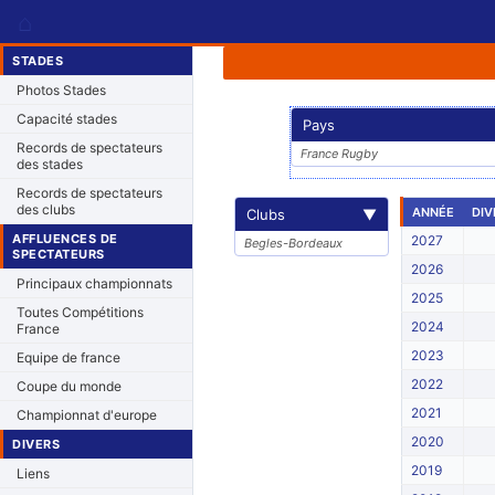
⌂
STADES
Photos Stades
Capacité stades
Pays
Records de spectateurs
France Rugby
des stades
Records de spectateurs
des clubs
ANNÉE
DIV
Clubs
▼
AFFLUENCES DE
2027
Begles-Bordeaux
SPECTATEURS
2026
Principaux championnats
2025
Toutes Compétitions
2024
France
2023
Equipe de france
2022
Coupe du monde
2021
Championnat d'europe
2020
DIVERS
2019
Liens