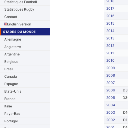
2018
Statistiques Football
2017
Statistiques Rugby
2016
Contact
2015
English version
2014
STADES DU MONDE
2013
Allemagne
2012
Angleterre
2011
Argentine
2010
Belgique
2009
Bresil
2008
Canada
2007
Espagne
2006
D3
Etats-Unis
2005
D3
France
2004
Italie
2003
D1
Pays-Bas
2002
D1
Portugal
2001
D1