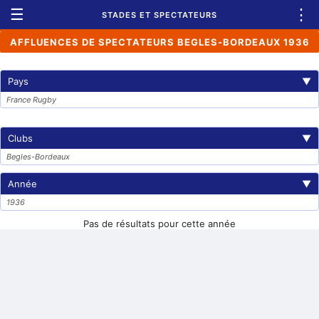
☰
⋮
STADES ET SPECTATEURS
AFFLUENCES DE SPECTATEURS BEGLES-BORDEAUX 1936
Pays
▼
France Rugby
Clubs
▼
Begles-Bordeaux
Année
▼
1936
Pas de résultats pour cette année