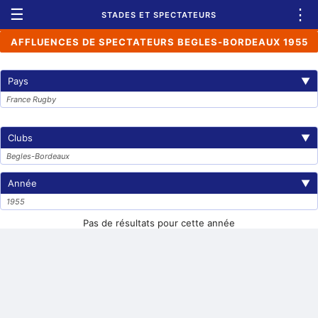
☰
⋮
STADES ET SPECTATEURS
AFFLUENCES DE SPECTATEURS BEGLES-BORDEAUX 1955
Pays
▼
France Rugby
Clubs
▼
Begles-Bordeaux
Année
▼
1955
Pas de résultats pour cette année