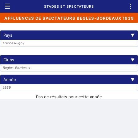
☰
⋮
STADES ET SPECTATEURS
AFFLUENCES DE SPECTATEURS BEGLES-BORDEAUX 1939
Pays
▼
France Rugby
Clubs
▼
Begles-Bordeaux
Année
▼
1939
Pas de résultats pour cette année