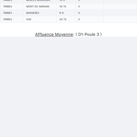
TARBES
BEGLES-BORDEAUX
16-0
0
TARBES
MONT-DE-MARSAN
16-10
0
TARBES
BAGNERES
9-6
0
TARBES
DAX
30-15
0
Affluence Moyenne
:
( D1-Poule 3 )