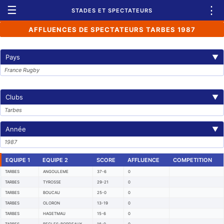
☰
⋮
STADES ET SPECTATEURS
AFFLUENCES DE SPECTATEURS TARBES 1987
Pays
▼
France Rugby
Clubs
▼
Tarbes
Année
▼
1987
EQUIPE 1
EQUIPE 2
SCORE
AFFLUENCE
COMPETITION
TARBES
ANGOULEME
37-6
0
TARBES
TYROSSE
29-21
0
TARBES
BOUCAU
25-0
0
TARBES
OLORON
13-19
0
TARBES
HAGETMAU
15-6
0