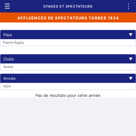
☰
⋮
STADES ET SPECTATEURS
AFFLUENCES DE SPECTATEURS TARBES 1934
Pays
▼
France Rugby
Clubs
▼
Tarbes
Année
▼
1934
Pas de résultats pour cette année