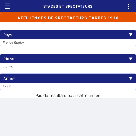
☰
⋮
STADES ET SPECTATEURS
AFFLUENCES DE SPECTATEURS TARBES 1938
Pays
▼
France Rugby
Clubs
▼
Tarbes
Année
▼
1938
Pas de résultats pour cette année