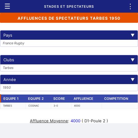
☰
⋮
STADES ET SPECTATEURS
AFFLUENCES DE SPECTATEURS TARBES 1950
Pays
▼
France Rugby
Clubs
▼
Tarbes
Année
▼
1950
EQUIPE 1
EQUIPE 2
SCORE
AFFLUENCE
COMPETITION
TARBES
COGNAC
3-0
4000
Affluence Moyenne
:
4000
( D1-Poule 2 )