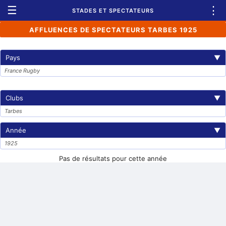
☰
⋮
STADES ET SPECTATEURS
AFFLUENCES DE SPECTATEURS TARBES 1925
Pays
▼
France Rugby
Clubs
▼
Tarbes
Année
▼
1925
Pas de résultats pour cette année