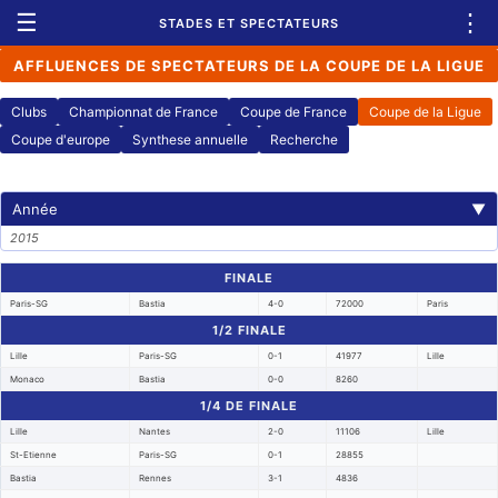
☰
⋮
STADES ET SPECTATEURS
AFFLUENCES DE SPECTATEURS DE LA COUPE DE LA LIGUE
Clubs
Championnat de France
Coupe de France
Coupe de la Ligue
Coupe d'europe
Synthese annuelle
Recherche
Année
▼
2015
FINALE
Paris-SG
Bastia
4-0
72000
Paris
1/2 FINALE
Lille
Paris-SG
0-1
41977
Lille
Monaco
Bastia
0-0
8260
1/4 DE FINALE
Lille
Nantes
2-0
11106
Lille
St-Etienne
Paris-SG
0-1
28855
Bastia
Rennes
3-1
4836