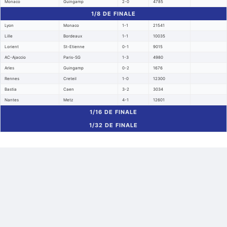
Monaco
Guingamp
2-0
4785
1/8 DE FINALE
Lyon
Monaco
1-1
21541
Lille
Bordeaux
1-1
10035
Lorient
St-Etienne
0-1
9015
AC-Ajaccio
Paris-SG
1-3
4980
Arles
Guingamp
0-2
1676
Rennes
Creteil
1-0
12300
Bastia
Caen
3-2
3034
Nantes
Metz
4-1
12601
1/16 DE FINALE
1/32 DE FINALE