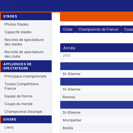
⌂
STADES
Photos Stades
Clubs
Championnat de France
Coup
Capacité stades
Records de spectateurs
des stades
Année
Records de spectateurs
2013
des clubs
AFFLUENCES DE
SPECTATEURS
St-Etienne
Principaux championnats
Toutes Compétitions
France
St-Etienne
Equipe de france
Rennes
Coupe du monde
Championnat d'europe
St-Etienne
DIVERS
Montpellier
Liens
Bastia