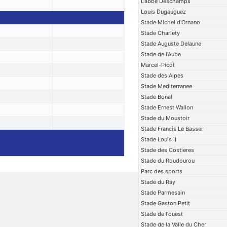
L'abbe Deschamps
Louis Dugauguez
Stade Michel d'Ornano
Stade Charlety
Stade Auguste Delaune
Stade de l'Aube
Marcel-Picot
Stade des Alpes
Stade Mediterranee
Stade Bonal
Stade Ernest Wallon
Stade du Moustoir
Stade Francis Le Basser
Stade Louis II
Stade des Costieres
Stade du Roudourou
Parc des sports
Stade du Ray
Stade Parmesain
Stade Gaston Petit
Stade de l'ouest
Stade de la Valle du Cher