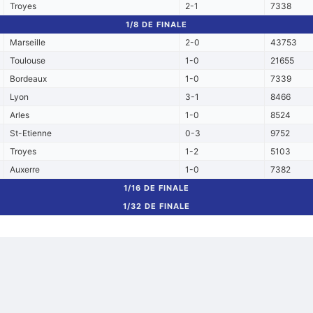
Troyes
2-1
7338
1/8 DE FINALE
Marseille
2-0
43753
Toulouse
1-0
21655
Bordeaux
1-0
7339
Lyon
3-1
8466
Arles
1-0
8524
St-Etienne
0-3
9752
Troyes
1-2
5103
Auxerre
1-0
7382
1/16 DE FINALE
1/32 DE FINALE