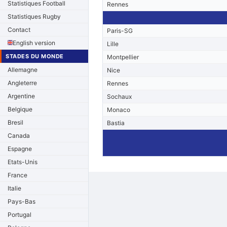
Statistiques Football
Rennes
Statistiques Rugby
Contact
Paris-SG
English version
Lille
STADES DU MONDE
Montpellier
Allemagne
Nice
Angleterre
Rennes
Argentine
Sochaux
Belgique
Monaco
Bresil
Bastia
Canada
Espagne
Etats-Unis
France
Italie
Pays-Bas
Portugal