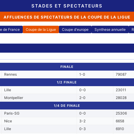
STADES ET SPECTATEURS
AFFLUENCES DE SPECTATEURS DE LA COUPE DE LA LIGUE
e de France
Coupe de la Ligue
Coupe d'europe
Synthese annuelle
R
FINALE
Rennes
1-0
79087
1/2 FINALE
Lille
0-0
23011
Montpellier
2-0
28028
1/4 DE FINALE
Paris-SG
0-0
25306
Nice
3-2
6658
Lille
0-3
6910