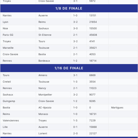
Troyes
Croix-Savoie
3-1
5972
1/8 DE FINALE
Nantes
Auxerre
1-0
13151
Lyon
Reims
3-2
21654
Nice
Sochaux
3-0
15500
Paris-SG
St-Etienne
2-1
45608
Troyes
Tours
3-2
4141
Marseille
Toulouse
2-1
35621
Croix-Savoie
Bastia
2-1
4053
Rennes
Bordeaux
1-2
18714
1/16 DE FINALE
Tours
Amiens
3-1
6869
Creteil
Toulouse
1-3
3554
Rennes
Nancy
2-1
11023
Sochaux
Montpellier
3-2
9077
Guingamp
Croix-Savoie
1-2
9285
Bastia
AC-Ajaccio
1-0
0
Martigues
Reims
Monaco
1-0
16731
Valenciennes
Troyes
1-3
7229
Lille
Auxerre
0-1
15868
Nantes
Lorient
2-0
22127