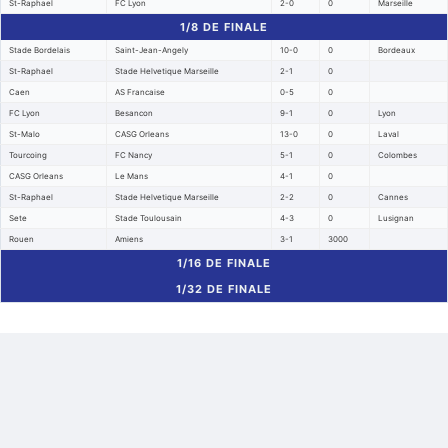
St-Raphael
FC Lyon
2-0
0
Marseille
1/8 DE FINALE
Stade Bordelais
Saint-Jean-Angely
10-0
0
Bordeaux
St-Raphael
Stade Helvetique Marseille
2-1
0
Caen
AS Francaise
0-5
0
FC Lyon
Besancon
9-1
0
Lyon
St-Malo
CASG Orleans
13-0
0
Laval
Tourcoing
FC Nancy
5-1
0
Colombes
CASG Orleans
Le Mans
4-1
0
St-Raphael
Stade Helvetique Marseille
2-2
0
Cannes
Sete
Stade Toulousain
4-3
0
Lusignan
Rouen
Amiens
3-1
3000
1/16 DE FINALE
1/32 DE FINALE