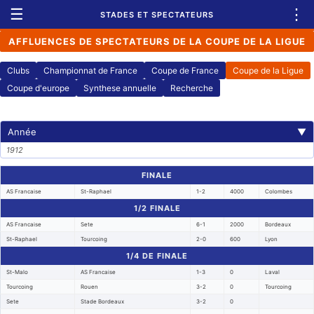
☰
⋮
STADES ET SPECTATEURS
AFFLUENCES DE SPECTATEURS DE LA COUPE DE LA LIGUE
Clubs
Championnat de France
Coupe de France
Coupe de la Ligue
Coupe d'europe
Synthese annuelle
Recherche
Année
▼
1912
FINALE
AS Francaise
St-Raphael
1-2
4000
Colombes
1/2 FINALE
AS Francaise
Sete
6-1
2000
Bordeaux
St-Raphael
Tourcoing
2-0
600
Lyon
1/4 DE FINALE
St-Malo
AS Francaise
1-3
0
Laval
Tourcoing
Rouen
3-2
0
Tourcoing
Sete
Stade Bordeaux
3-2
0