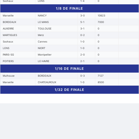
Sochaux
LENS
1-4
0
1/8 DE FINALE
Marseille
NANCY
3-0
10623
BORDEAUX
LE MANS
5-1
7000
AUXERRE
TOULOUSE
3-1
0
MARTIGUES
Metz
0-2
0
Sochaux
Cannes
1-0
0
LENS
NIORT
1-0
0
PARIS-SG
Montpellier
2-0
0
POITIERS
LE HAVRE
2-1
0
1/16 DE FINALE
Mulhouse
BORDEAUX
0-3
7127
Marseille
CHATEAUROUX
1-0
8500
1/32 DE FINALE