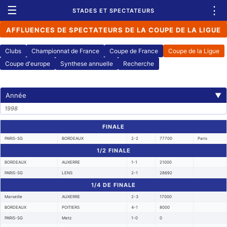
☰
⋮
STADES ET SPECTATEURS
AFFLUENCES DE SPECTATEURS DE LA COUPE DE LA LIGUE
Clubs
Championnat de France
Coupe de France
Coupe de la Ligue
Coupe d'europe
Synthese annuelle
Recherche
Année
▼
1998
FINALE
PARIS-SG
BORDEAUX
2-2
77700
Paris
1/2 FINALE
BORDEAUX
AUXERRE
1-1
21000
PARIS-SG
LENS
2-1
28692
1/4 DE FINALE
Marseille
AUXERRE
2-3
17000
BORDEAUX
POITIERS
4-1
8000
PARIS-SG
Metz
1-0
0