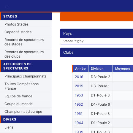
⌂
STADES
Photos Stades
Capacité stades
Pays
Records de spectateurs
France Rugby
des stades
Records de spectateurs
Clubs
des clubs
AFFLUENCES DE
SPECTATEURS
Année
Division
Moyenne
Principaux championnats
2016
D3-Poule 2
Toutes Compétitions
2015
D3-Poule 1
France
1953
D1-Poule 3
Equipe de france
Coupe du monde
1952
D1-Poule 6
Championnat d'europe
1951
D1-Poule 3
DIVERS
1944
D1-Poule 2
Liens
1939
D1-Poule 3