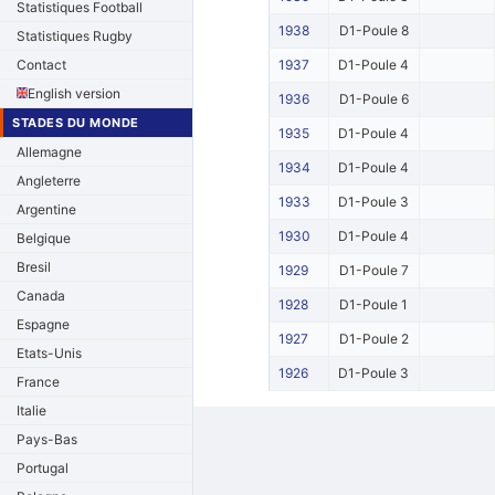
Statistiques Football
1938
D1-Poule 8
Statistiques Rugby
Contact
1937
D1-Poule 4
English version
1936
D1-Poule 6
STADES DU MONDE
1935
D1-Poule 4
Allemagne
1934
D1-Poule 4
Angleterre
1933
D1-Poule 3
Argentine
1930
D1-Poule 4
Belgique
Bresil
1929
D1-Poule 7
Canada
1928
D1-Poule 1
Espagne
1927
D1-Poule 2
Etats-Unis
1926
D1-Poule 3
France
Italie
Pays-Bas
Portugal