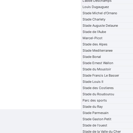
L'abbe Deschamps
Louis Dugauguez
Stade Michel d'Ornano
Stade Charlety
Stade Auguste Delaune
Stade de l'Aube
Marcel-Picot
Stade des Alpes
Stade Mediterranee
Stade Bonal
Stade Ernest Wallon
Stade du Moustoir
Stade Francis Le Basser
Stade Louis II
Stade des Costieres
Stade du Roudourou
Parc des sports
Stade du Ray
Stade Parmesain
Stade Gaston Petit
Stade de l'ouest
Stade de la Valle du Cher