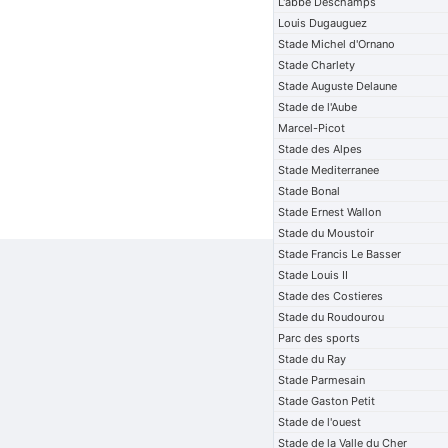
L'abbe Deschamps
Louis Dugauguez
Stade Michel d'Ornano
Stade Charlety
Stade Auguste Delaune
Stade de l'Aube
Marcel-Picot
Stade des Alpes
Stade Mediterranee
Stade Bonal
Stade Ernest Wallon
Stade du Moustoir
Stade Francis Le Basser
Stade Louis II
Stade des Costieres
Stade du Roudourou
Parc des sports
Stade du Ray
Stade Parmesain
Stade Gaston Petit
Stade de l'ouest
Stade de la Valle du Cher