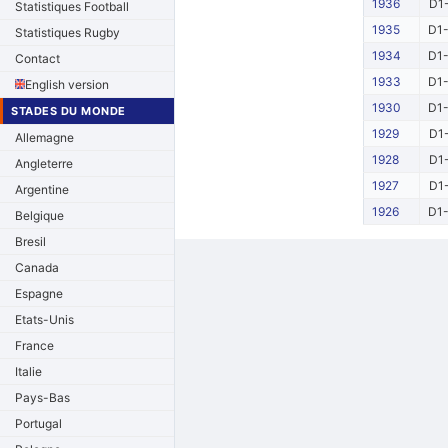
1936
D1-
Statistiques Football
1935
D1-
Statistiques Rugby
1934
D1-
Contact
1933
D1-
English version
1930
D1-
STADES DU MONDE
1929
D1-
Allemagne
1928
D1-
Angleterre
1927
D1-
Argentine
1926
D1-
Belgique
Bresil
Canada
Espagne
Etats-Unis
France
Italie
Pays-Bas
Portugal