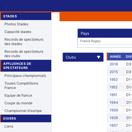
⌂
STADES
Photos Stades
Capacité stades
Pays
Records de spectateurs
France Rugby
des stades
Records de spectateurs
des clubs
ANNÉE
DIV
Clubs
▼
AFFLUENCES DE
2016
D3-
SPECTATEURS
2015
D3-
Principaux championnats
1953
D1-
Toutes Compétitions
1952
D1-
France
1951
D1-
Equipe de france
1944
D1-
Coupe du monde
1939
D1-
Championnat d'europe
1938
D1-
DIVERS
1937
D1-
Liens